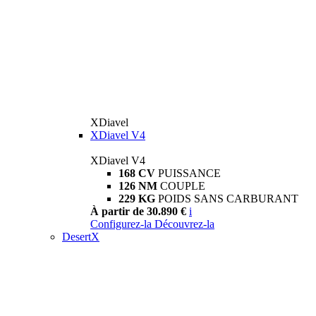
XDiavel
XDiavel V4
XDiavel V4
168 CV
PUISSANCE
126 NM
COUPLE
229 KG
POIDS SANS CARBURANT
À partir de 30.890 €
i
Configurez-la
Découvrez-la
DesertX