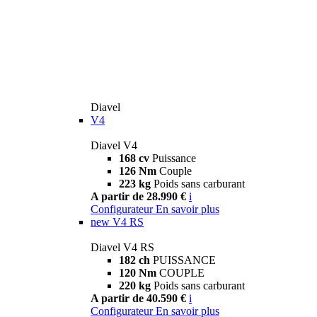
Diavel
V4
Diavel V4
168 cv
Puissance
126 Nm
Couple
223 kg
Poids sans carburant
A partir de 28.990 €
i
Configurateur
En savoir plus
new
V4 RS
Diavel V4 RS
182 ch
PUISSANCE
120 Nm
COUPLE
220 kg
Poids sans carburant
A partir de 40.590 €
i
Configurateur
En savoir plus