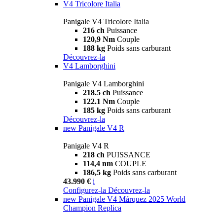
V4 Tricolore Italia
Panigale V4 Tricolore Italia
216 ch
Puissance
120,9 Nm
Couple
188 kg
Poids sans carburant
Découvrez-la
V4 Lamborghini
Panigale V4 Lamborghini
218.5 ch
Puissance
122.1 Nm
Couple
185 kg
Poids sans carburant
Découvrez-la
new
Panigale V4 R
Panigale V4 R
218 ch
PUISSANCE
114,4 nm
COUPLE
186,5 kg
Poids sans carburant
43.990 €
i
Configurez-la
Découvrez-la
new
Panigale V4 Márquez 2025 World
Champion Replica