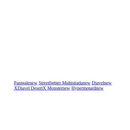
Panigale
new
Streetfighter
Multistrada
new
Diavel
new
XDiavel
DesertX
Monster
new
Hypermotard
new