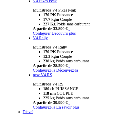
V4 Pikes Peak
Multistrada V4 Pikes Peak
170 PK
Puissance
17,7 kgm
Couple
227 Kg
Poids sans carburant
A partir de 33.890 €
i
Configurer
Découvrir plus
V4 Rally
Multistrada V4 Rally
170 PK
Puissance
12,3 kgm
Couple
238 kg
Poids sans carburant
A partir de 28.590 €
i
Configurez-la
Découvrez-la
new
V4 RS
Multistrada V4 RS
180 ch
PUISSANCE
118 nm
COUPLE
225 kg
Poids sans carburant
A partir de 39.990 €
i
Configurez-la
En savoir plus
Diavel