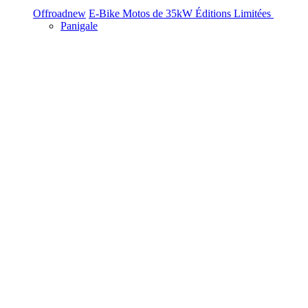
Offroad
new
E-Bike
Motos de 35kW
Éditions Limitées
Panigale