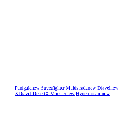
Panigale
new
Streetfighter
Multistrada
new
Diavel
new
XDiavel
DesertX
Monster
new
Hypermotard
new