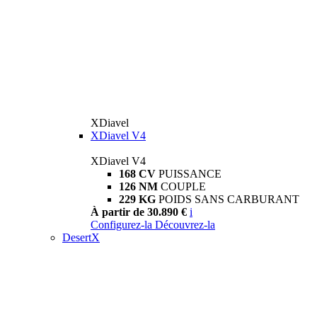
XDiavel
XDiavel V4
XDiavel V4
168 CV
PUISSANCE
126 NM
COUPLE
229 KG
POIDS SANS CARBURANT
À partir de 30.890 €
i
Configurez-la
Découvrez-la
DesertX