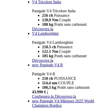
V4 Tricolore Italia
Panigale V4 Tricolore Italia
216 ch
Puissance
120,9 Nm
Couple
188 kg
Poids sans carburant
Découvrez-la
V4 Lamborghini
Panigale V4 Lamborghini
218.5 ch
Puissance
122.1 Nm
Couple
185 kg
Poids sans carburant
Découvrez-la
new
Panigale V4 R
Panigale V4 R
218 ch
PUISSANCE
114,4 nm
COUPLE
186,5 kg
Poids sans carburant
43.990 €
i
Configurez-la
Découvrez-la
new
Panigale V4 Márquez 2025 World
Champion Replica