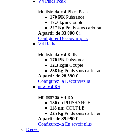
V4 Pikes Peak
Multistrada V4 Pikes Peak
170 PK
Puissance
17,7 kgm
Couple
227 Kg
Poids sans carburant
A partir de 33.890 €
i
Configurer
Découvrir plus
V4 Rally
Multistrada V4 Rally
170 PK
Puissance
12,3 kgm
Couple
238 kg
Poids sans carburant
A partir de 28.590 €
i
Configurez-la
Découvrez-la
new
V4 RS
Multistrada V4 RS
180 ch
PUISSANCE
118 nm
COUPLE
225 kg
Poids sans carburant
A partir de 39.990 €
i
Configurez-la
En savoir plus
Diavel