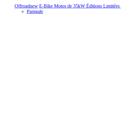
Offroad
new
E-Bike
Motos de 35kW
Éditions Limitées
Panigale