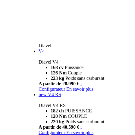
Diavel
V4
Diavel V4
168 cv
Puissance
126 Nm
Couple
223 kg
Poids sans carburant
A partir de 28.990 €
i
Configurateur
En savoir plus
new
V4 RS
Diavel V4 RS
182 ch
PUISSANCE
120 Nm
COUPLE
220 kg
Poids sans carburant
A partir de 40.590 €
i
Configurateur
En savoir plus