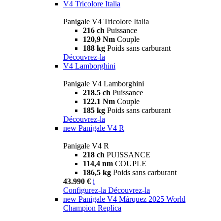
V4 Tricolore Italia
Panigale V4 Tricolore Italia
216 ch
Puissance
120,9 Nm
Couple
188 kg
Poids sans carburant
Découvrez-la
V4 Lamborghini
Panigale V4 Lamborghini
218.5 ch
Puissance
122.1 Nm
Couple
185 kg
Poids sans carburant
Découvrez-la
new
Panigale V4 R
Panigale V4 R
218 ch
PUISSANCE
114,4 nm
COUPLE
186,5 kg
Poids sans carburant
43.990 €
i
Configurez-la
Découvrez-la
new
Panigale V4 Márquez 2025 World
Champion Replica