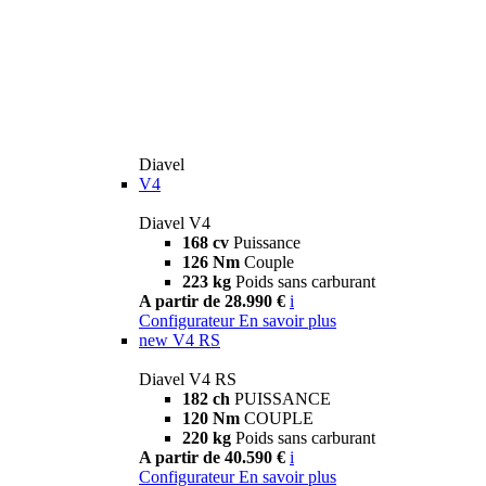
Diavel
V4
Diavel V4
168 cv
Puissance
126 Nm
Couple
223 kg
Poids sans carburant
A partir de 28.990 €
i
Configurateur
En savoir plus
new
V4 RS
Diavel V4 RS
182 ch
PUISSANCE
120 Nm
COUPLE
220 kg
Poids sans carburant
A partir de 40.590 €
i
Configurateur
En savoir plus