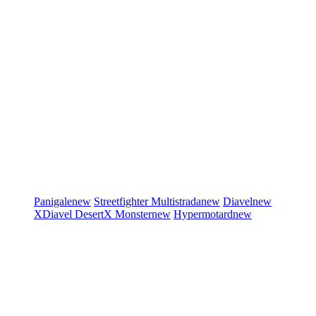
Panigale
new
Streetfighter
Multistrada
new
Diavel
new
XDiavel
DesertX
Monster
new
Hypermotard
new