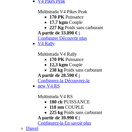
V4 Pikes Peak
Multistrada V4 Pikes Peak
170 PK
Puissance
17,7 kgm
Couple
227 Kg
Poids sans carburant
A partir de 33.890 €
i
Configurer
Découvrir plus
V4 Rally
Multistrada V4 Rally
170 PK
Puissance
12,3 kgm
Couple
238 kg
Poids sans carburant
A partir de 28.590 €
i
Configurez-la
Découvrez-la
new
V4 RS
Multistrada V4 RS
180 ch
PUISSANCE
118 nm
COUPLE
225 kg
Poids sans carburant
A partir de 39.990 €
i
Configurez-la
En savoir plus
Diavel