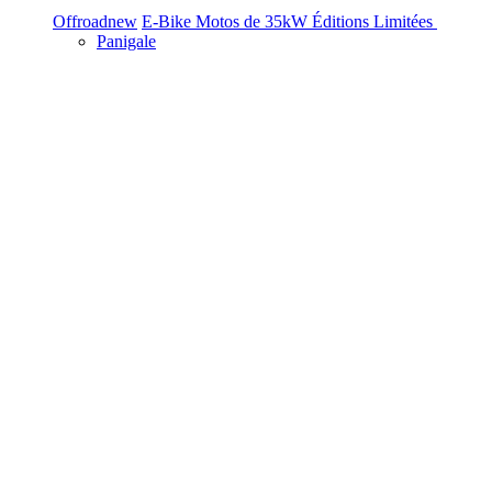
Offroad
new
E-Bike
Motos de 35kW
Éditions Limitées
Panigale