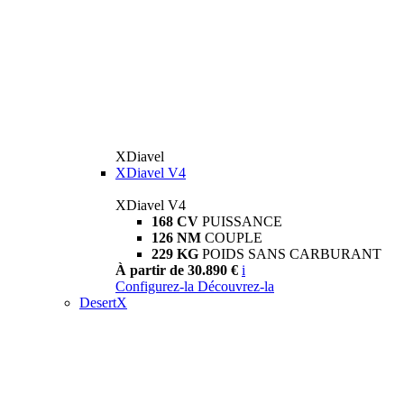
XDiavel
XDiavel V4
XDiavel V4
168 CV
PUISSANCE
126 NM
COUPLE
229 KG
POIDS SANS CARBURANT
À partir de 30.890 €
i
Configurez-la
Découvrez-la
DesertX