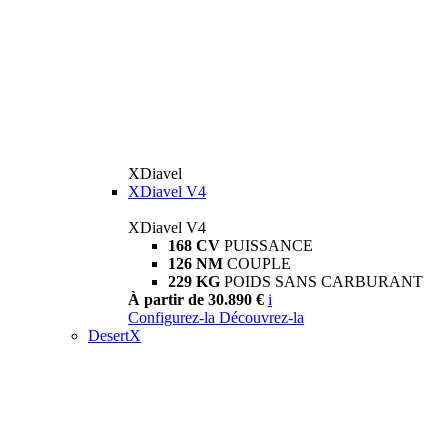
XDiavel
XDiavel V4
XDiavel V4
168 CV
PUISSANCE
126 NM
COUPLE
229 KG
POIDS SANS CARBURANT
À partir de 30.890 €
i
Configurez-la
Découvrez-la
DesertX