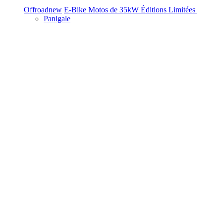
Offroad
new
E-Bike
Motos de 35kW
Éditions Limitées
Panigale