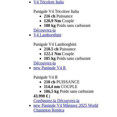
V4 Tricolore Italia
Panigale V4 Tricolore Italia
216 ch
Puissance
120,9 Nm
Couple
188 kg
Poids sans carburant
Découvrez-la
V4 Lamborghini
Panigale V4 Lamborghini
218.5 ch
Puissance
122.1 Nm
Couple
185 kg
Poids sans carburant
Découvrez-la
new
Panigale V4 R
Panigale V4 R
218 ch
PUISSANCE
114,4 nm
COUPLE
186,5 kg
Poids sans carburant
43.990 €
i
Configurez-la
Découvrez-la
new
Panigale V4 Márquez 2025 World
Champion Replica