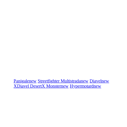
Panigale
new
Streetfighter
Multistrada
new
Diavel
new
XDiavel
DesertX
Monster
new
Hypermotard
new