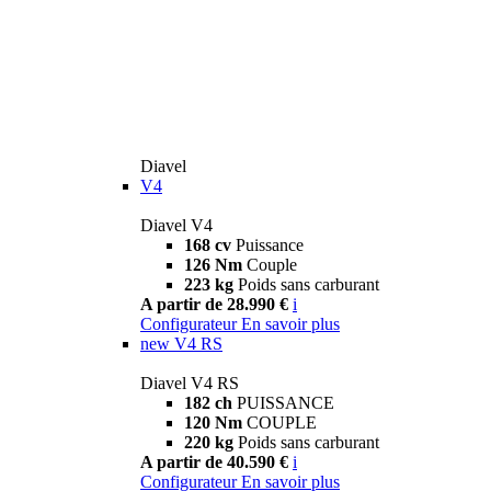
Diavel
V4
Diavel V4
168 cv
Puissance
126 Nm
Couple
223 kg
Poids sans carburant
A partir de 28.990 €
i
Configurateur
En savoir plus
new
V4 RS
Diavel V4 RS
182 ch
PUISSANCE
120 Nm
COUPLE
220 kg
Poids sans carburant
A partir de 40.590 €
i
Configurateur
En savoir plus