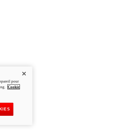
ppareil pour
ting.
Cookie
KIES