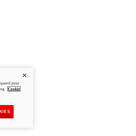
ppareil pour
ting.
Cookie
KIES