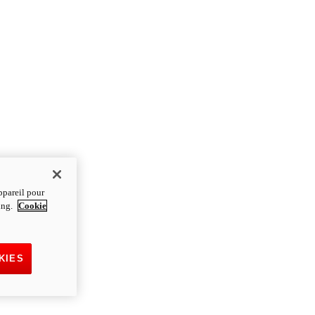
ppareil pour
ting.
Cookie
KIES