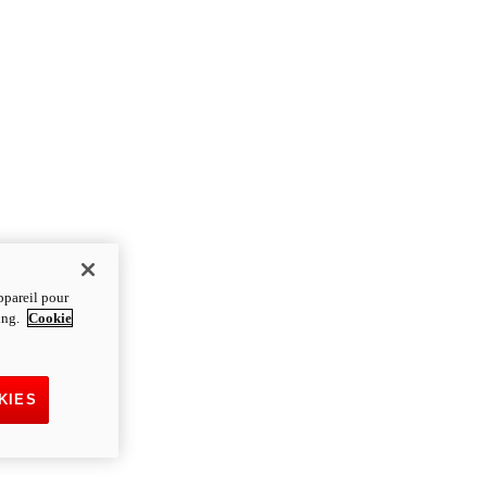
ppareil pour
ting.
Cookie
KIES