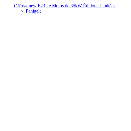
Offroad
new
E-Bike
Motos de 35kW
Éditions Limitées
Panigale