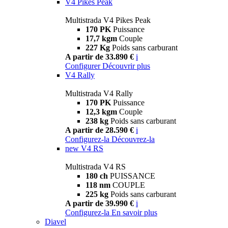
V4 Pikes Peak
Multistrada V4 Pikes Peak
170 PK
Puissance
17,7 kgm
Couple
227 Kg
Poids sans carburant
A partir de 33.890 €
i
Configurer
Découvrir plus
V4 Rally
Multistrada V4 Rally
170 PK
Puissance
12,3 kgm
Couple
238 kg
Poids sans carburant
A partir de 28.590 €
i
Configurez-la
Découvrez-la
new
V4 RS
Multistrada V4 RS
180 ch
PUISSANCE
118 nm
COUPLE
225 kg
Poids sans carburant
A partir de 39.990 €
i
Configurez-la
En savoir plus
Diavel