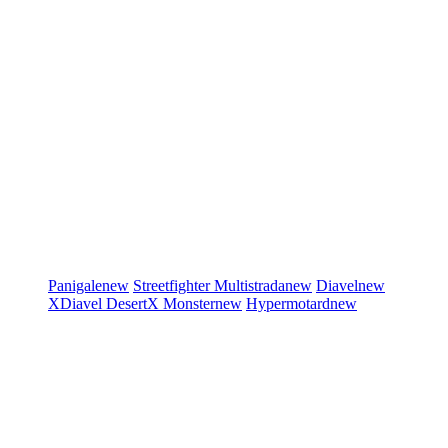
Panigale
new
Streetfighter
Multistrada
new
Diavel
new
XDiavel
DesertX
Monster
new
Hypermotard
new