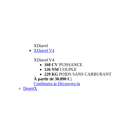
XDiavel
XDiavel V4
XDiavel V4
168 CV
PUISSANCE
126 NM
COUPLE
229 KG
POIDS SANS CARBURANT
À partir de 30.890 €
i
Configurez-la
Découvrez-la
DesertX