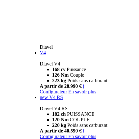
Diavel
V4
Diavel V4
168 cv
Puissance
126 Nm
Couple
223 kg
Poids sans carburant
A partir de 28.990 €
i
Configurateur
En savoir plus
new
V4 RS
Diavel V4 RS
182 ch
PUISSANCE
120 Nm
COUPLE
220 kg
Poids sans carburant
A partir de 40.590 €
i
Configurateur
En savoir plus