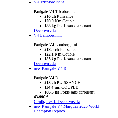
V4 Tricolore Italia
Panigale V4 Tricolore Italia
216 ch
Puissance
120,9 Nm
Couple
188 kg
Poids sans carburant
Découvrez-la
V4 Lamborghini
Panigale V4 Lamborghini
218.5 ch
Puissance
122.1 Nm
Couple
185 kg
Poids sans carburant
Découvrez-la
new
Panigale V4 R
Panigale V4 R
218 ch
PUISSANCE
114,4 nm
COUPLE
186,5 kg
Poids sans carburant
43.990 €
i
Configurez-la
Découvrez-la
new
Panigale V4 Márquez 2025 World
Champion Replica