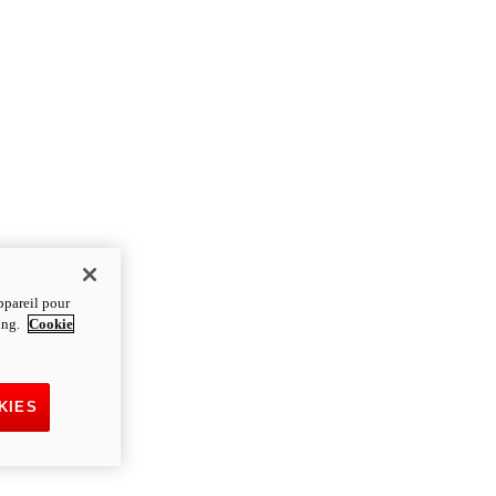
ppareil pour
ting.
Cookie
KIES