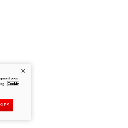
ppareil pour
ting.
Cookie
KIES