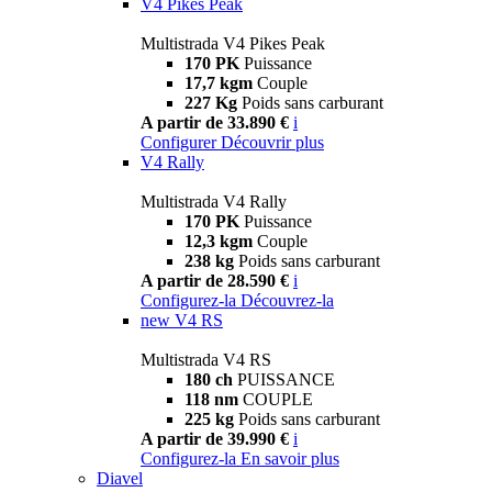
V4 Pikes Peak
Multistrada V4 Pikes Peak
170 PK
Puissance
17,7 kgm
Couple
227 Kg
Poids sans carburant
A partir de 33.890 €
i
Configurer
Découvrir plus
V4 Rally
Multistrada V4 Rally
170 PK
Puissance
12,3 kgm
Couple
238 kg
Poids sans carburant
A partir de 28.590 €
i
Configurez-la
Découvrez-la
new
V4 RS
Multistrada V4 RS
180 ch
PUISSANCE
118 nm
COUPLE
225 kg
Poids sans carburant
A partir de 39.990 €
i
Configurez-la
En savoir plus
Diavel