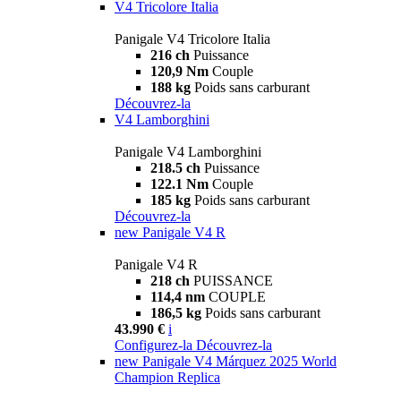
V4 Tricolore Italia
Panigale V4 Tricolore Italia
216 ch
Puissance
120,9 Nm
Couple
188 kg
Poids sans carburant
Découvrez-la
V4 Lamborghini
Panigale V4 Lamborghini
218.5 ch
Puissance
122.1 Nm
Couple
185 kg
Poids sans carburant
Découvrez-la
new
Panigale V4 R
Panigale V4 R
218 ch
PUISSANCE
114,4 nm
COUPLE
186,5 kg
Poids sans carburant
43.990 €
i
Configurez-la
Découvrez-la
new
Panigale V4 Márquez 2025 World
Champion Replica