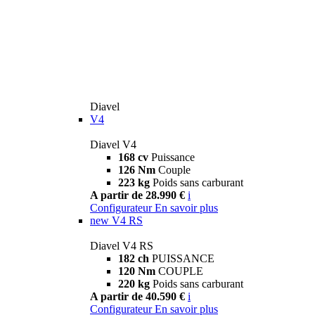
Diavel
V4
Diavel V4
168 cv
Puissance
126 Nm
Couple
223 kg
Poids sans carburant
A partir de 28.990 €
i
Configurateur
En savoir plus
new
V4 RS
Diavel V4 RS
182 ch
PUISSANCE
120 Nm
COUPLE
220 kg
Poids sans carburant
A partir de 40.590 €
i
Configurateur
En savoir plus