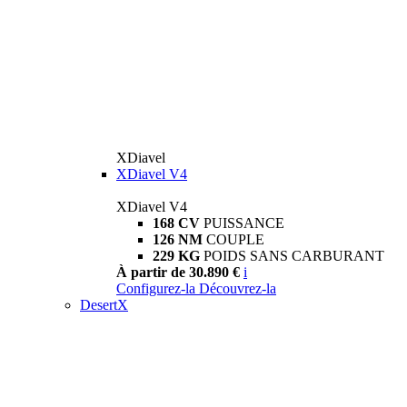
XDiavel
XDiavel V4
XDiavel V4
168 CV
PUISSANCE
126 NM
COUPLE
229 KG
POIDS SANS CARBURANT
À partir de 30.890 €
i
Configurez-la
Découvrez-la
DesertX