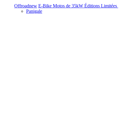
Offroad
new
E-Bike
Motos de 35kW
Éditions Limitées
Panigale