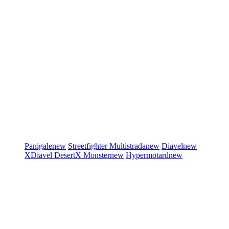
Panigale
new
Streetfighter
Multistrada
new
Diavel
new
XDiavel
DesertX
Monster
new
Hypermotard
new