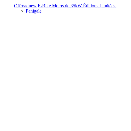
Offroad
new
E-Bike
Motos de 35kW
Éditions Limitées
Panigale