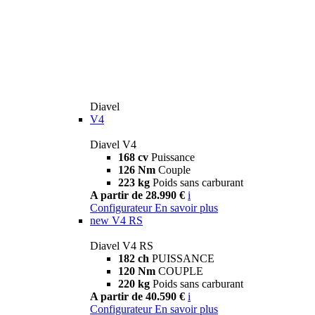
Diavel
V4
Diavel V4
168 cv
Puissance
126 Nm
Couple
223 kg
Poids sans carburant
A partir de 28.990 €
i
Configurateur
En savoir plus
new
V4 RS
Diavel V4 RS
182 ch
PUISSANCE
120 Nm
COUPLE
220 kg
Poids sans carburant
A partir de 40.590 €
i
Configurateur
En savoir plus