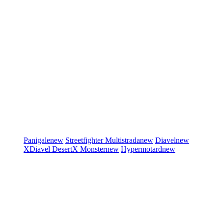
Panigale
new
Streetfighter
Multistrada
new
Diavel
new
XDiavel
DesertX
Monster
new
Hypermotard
new