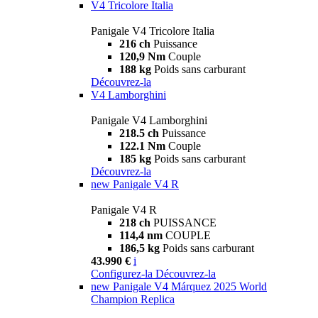
V4 Tricolore Italia
Panigale V4 Tricolore Italia
216 ch
Puissance
120,9 Nm
Couple
188 kg
Poids sans carburant
Découvrez-la
V4 Lamborghini
Panigale V4 Lamborghini
218.5 ch
Puissance
122.1 Nm
Couple
185 kg
Poids sans carburant
Découvrez-la
new
Panigale V4 R
Panigale V4 R
218 ch
PUISSANCE
114,4 nm
COUPLE
186,5 kg
Poids sans carburant
43.990 €
i
Configurez-la
Découvrez-la
new
Panigale V4 Márquez 2025 World
Champion Replica