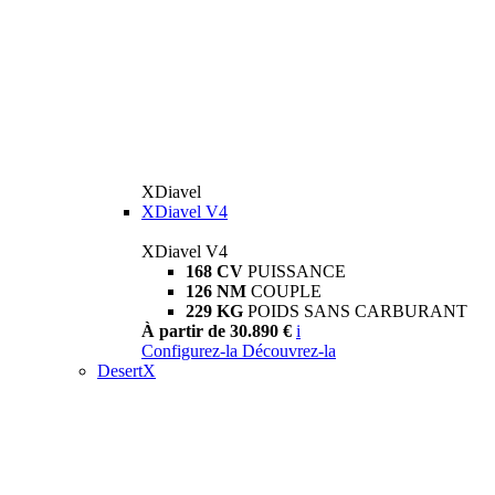
XDiavel
XDiavel V4
XDiavel V4
168 CV
PUISSANCE
126 NM
COUPLE
229 KG
POIDS SANS CARBURANT
À partir de 30.890 €
i
Configurez-la
Découvrez-la
DesertX