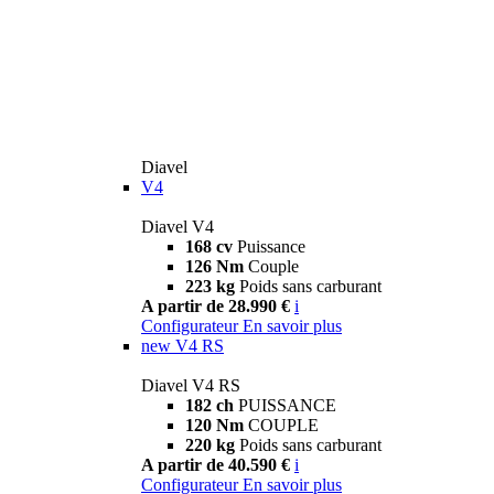
Diavel
V4
Diavel V4
168 cv
Puissance
126 Nm
Couple
223 kg
Poids sans carburant
A partir de 28.990 €
i
Configurateur
En savoir plus
new
V4 RS
Diavel V4 RS
182 ch
PUISSANCE
120 Nm
COUPLE
220 kg
Poids sans carburant
A partir de 40.590 €
i
Configurateur
En savoir plus