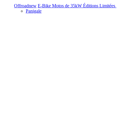
Offroad
new
E-Bike
Motos de 35kW
Éditions Limitées
Panigale