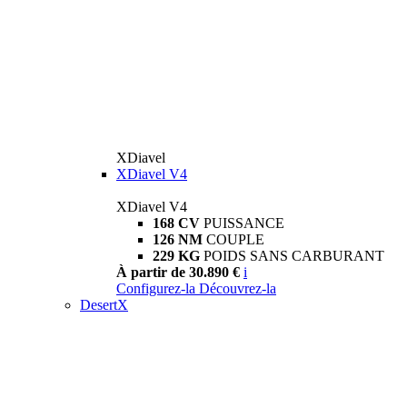
XDiavel
XDiavel V4
XDiavel V4
168 CV
PUISSANCE
126 NM
COUPLE
229 KG
POIDS SANS CARBURANT
À partir de 30.890 €
i
Configurez-la
Découvrez-la
DesertX