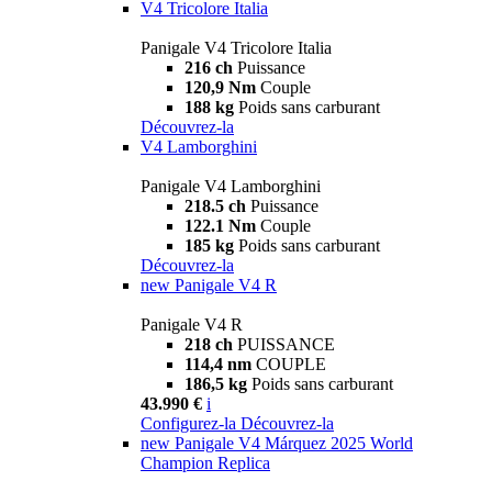
V4 Tricolore Italia
Panigale V4 Tricolore Italia
216 ch
Puissance
120,9 Nm
Couple
188 kg
Poids sans carburant
Découvrez-la
V4 Lamborghini
Panigale V4 Lamborghini
218.5 ch
Puissance
122.1 Nm
Couple
185 kg
Poids sans carburant
Découvrez-la
new
Panigale V4 R
Panigale V4 R
218 ch
PUISSANCE
114,4 nm
COUPLE
186,5 kg
Poids sans carburant
43.990 €
i
Configurez-la
Découvrez-la
new
Panigale V4 Márquez 2025 World
Champion Replica