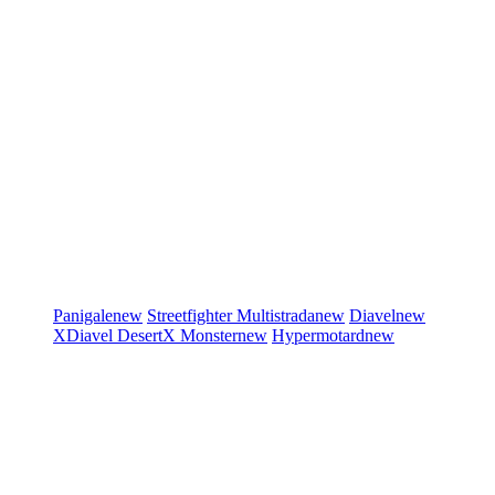
Panigale
new
Streetfighter
Multistrada
new
Diavel
new
XDiavel
DesertX
Monster
new
Hypermotard
new