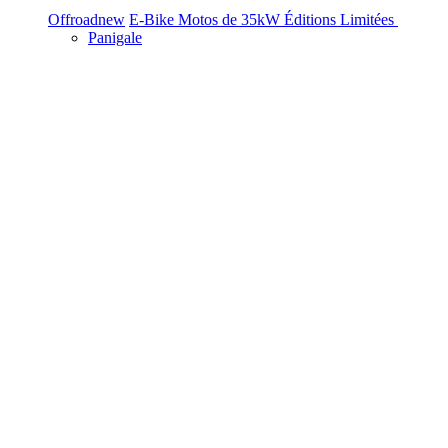
Offroad
new
E-Bike
Motos de 35kW
Éditions Limitées
Panigale