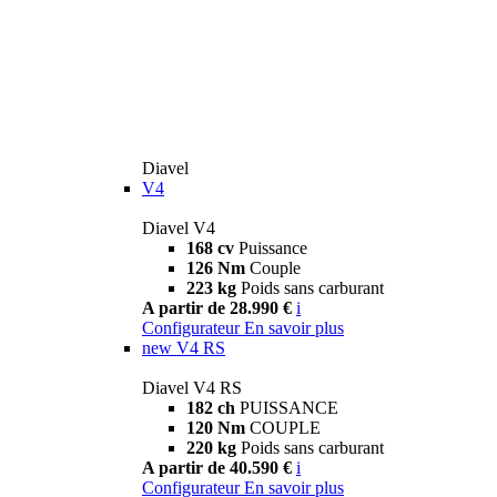
Diavel
V4
Diavel V4
168 cv
Puissance
126 Nm
Couple
223 kg
Poids sans carburant
A partir de 28.990 €
i
Configurateur
En savoir plus
new
V4 RS
Diavel V4 RS
182 ch
PUISSANCE
120 Nm
COUPLE
220 kg
Poids sans carburant
A partir de 40.590 €
i
Configurateur
En savoir plus