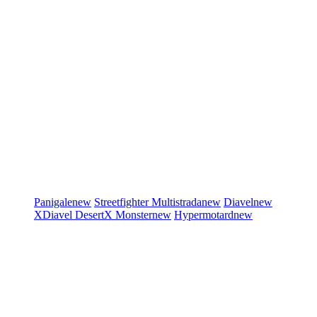
Panigale
new
Streetfighter
Multistrada
new
Diavel
new
XDiavel
DesertX
Monster
new
Hypermotard
new