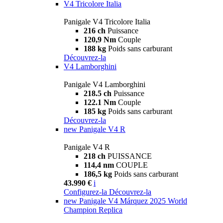
V4 Tricolore Italia
Panigale V4 Tricolore Italia
216 ch
Puissance
120,9 Nm
Couple
188 kg
Poids sans carburant
Découvrez-la
V4 Lamborghini
Panigale V4 Lamborghini
218.5 ch
Puissance
122.1 Nm
Couple
185 kg
Poids sans carburant
Découvrez-la
new
Panigale V4 R
Panigale V4 R
218 ch
PUISSANCE
114,4 nm
COUPLE
186,5 kg
Poids sans carburant
43.990 €
i
Configurez-la
Découvrez-la
new
Panigale V4 Márquez 2025 World
Champion Replica