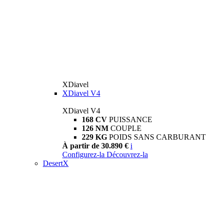
XDiavel
XDiavel V4
XDiavel V4
168 CV
PUISSANCE
126 NM
COUPLE
229 KG
POIDS SANS CARBURANT
À partir de 30.890 €
i
Configurez-la
Découvrez-la
DesertX