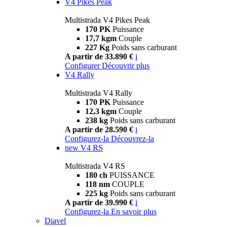
V4 Pikes Peak
Multistrada V4 Pikes Peak
170 PK
Puissance
17,7 kgm
Couple
227 Kg
Poids sans carburant
A partir de 33.890 €
i
Configurer
Découvrir plus
V4 Rally
Multistrada V4 Rally
170 PK
Puissance
12,3 kgm
Couple
238 kg
Poids sans carburant
A partir de 28.590 €
i
Configurez-la
Découvrez-la
new
V4 RS
Multistrada V4 RS
180 ch
PUISSANCE
118 nm
COUPLE
225 kg
Poids sans carburant
A partir de 39.990 €
i
Configurez-la
En savoir plus
Diavel