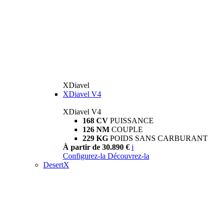
XDiavel
XDiavel V4
XDiavel V4
168 CV
PUISSANCE
126 NM
COUPLE
229 KG
POIDS SANS CARBURANT
À partir de 30.890 €
i
Configurez-la
Découvrez-la
DesertX