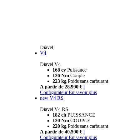
Diavel
V4
Diavel V4
168 cv
Puissance
126 Nm
Couple
223 kg
Poids sans carburant
A partir de 28.990 €
i
Configurateur
En savoir plus
new
V4 RS
Diavel V4 RS
182 ch
PUISSANCE
120 Nm
COUPLE
220 kg
Poids sans carburant
A partir de 40.590 €
i
Configurateur
En savoir plus