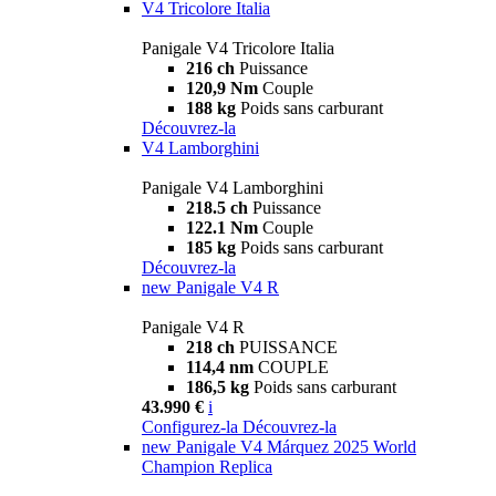
V4 Tricolore Italia
Panigale V4 Tricolore Italia
216 ch
Puissance
120,9 Nm
Couple
188 kg
Poids sans carburant
Découvrez-la
V4 Lamborghini
Panigale V4 Lamborghini
218.5 ch
Puissance
122.1 Nm
Couple
185 kg
Poids sans carburant
Découvrez-la
new
Panigale V4 R
Panigale V4 R
218 ch
PUISSANCE
114,4 nm
COUPLE
186,5 kg
Poids sans carburant
43.990 €
i
Configurez-la
Découvrez-la
new
Panigale V4 Márquez 2025 World
Champion Replica