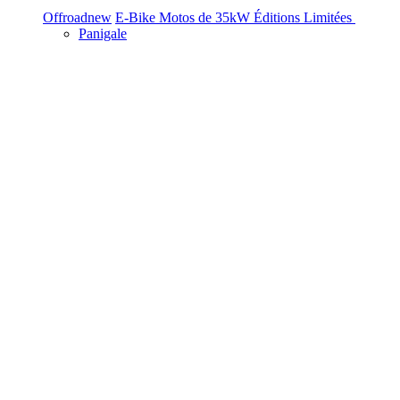
Offroad
new
E-Bike
Motos de 35kW
Éditions Limitées
Panigale