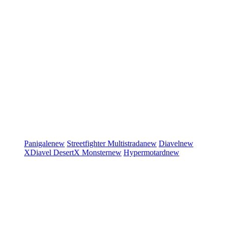
Panigale
new
Streetfighter
Multistrada
new
Diavel
new
XDiavel
DesertX
Monster
new
Hypermotard
new