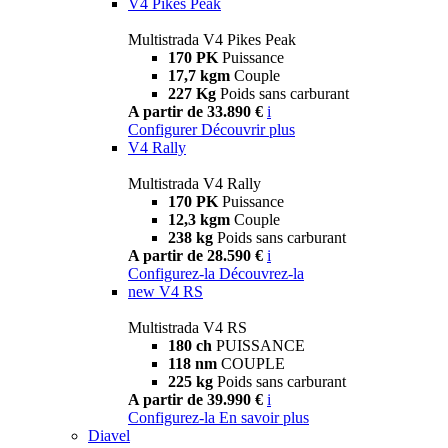
V4 Pikes Peak
Multistrada V4 Pikes Peak
170 PK
Puissance
17,7 kgm
Couple
227 Kg
Poids sans carburant
A partir de 33.890 €
i
Configurer
Découvrir plus
V4 Rally
Multistrada V4 Rally
170 PK
Puissance
12,3 kgm
Couple
238 kg
Poids sans carburant
A partir de 28.590 €
i
Configurez-la
Découvrez-la
new
V4 RS
Multistrada V4 RS
180 ch
PUISSANCE
118 nm
COUPLE
225 kg
Poids sans carburant
A partir de 39.990 €
i
Configurez-la
En savoir plus
Diavel