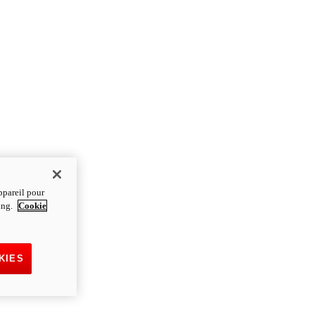
ppareil pour
ting.
Cookie
KIES