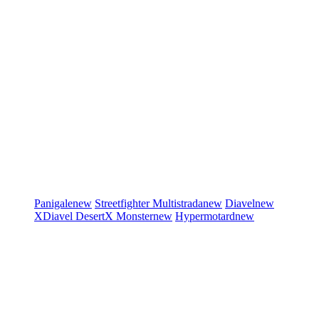
Panigale
new
Streetfighter
Multistrada
new
Diavel
new
XDiavel
DesertX
Monster
new
Hypermotard
new