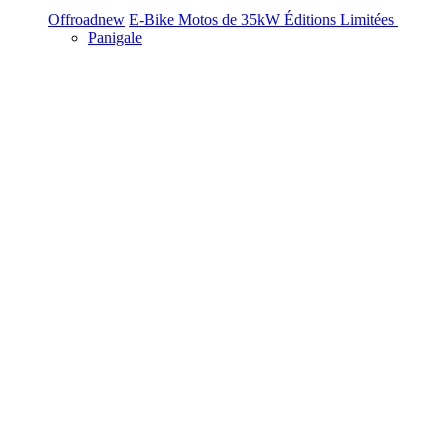
Offroad
new
E-Bike
Motos de 35kW
Éditions Limitées
Panigale