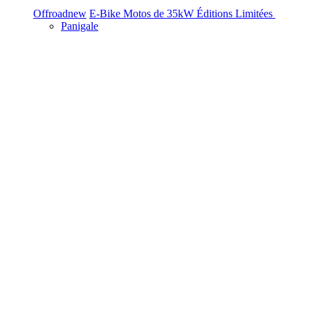
Offroad
new
E-Bike
Motos de 35kW
Éditions Limitées
Panigale