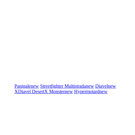
Panigale
new
Streetfighter
Multistrada
new
Diavel
new
XDiavel
DesertX
Monster
new
Hypermotard
new