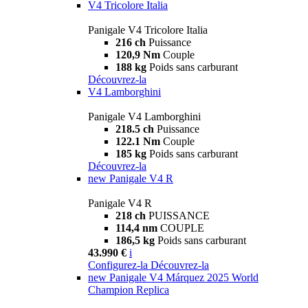
V4 Tricolore Italia
Panigale V4 Tricolore Italia
216 ch
Puissance
120,9 Nm
Couple
188 kg
Poids sans carburant
Découvrez-la
V4 Lamborghini
Panigale V4 Lamborghini
218.5 ch
Puissance
122.1 Nm
Couple
185 kg
Poids sans carburant
Découvrez-la
new
Panigale V4 R
Panigale V4 R
218 ch
PUISSANCE
114,4 nm
COUPLE
186,5 kg
Poids sans carburant
43.990 €
i
Configurez-la
Découvrez-la
new
Panigale V4 Márquez 2025 World
Champion Replica