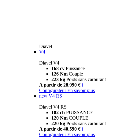
Diavel
V4
Diavel V4
168 cv
Puissance
126 Nm
Couple
223 kg
Poids sans carburant
A partir de 28.990 €
i
Configurateur
En savoir plus
new
V4 RS
Diavel V4 RS
182 ch
PUISSANCE
120 Nm
COUPLE
220 kg
Poids sans carburant
A partir de 40.590 €
i
Configurateur
En savoir plus