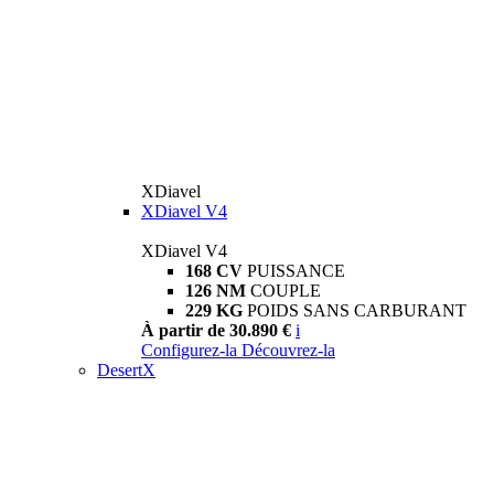
XDiavel
XDiavel V4
XDiavel V4
168 CV
PUISSANCE
126 NM
COUPLE
229 KG
POIDS SANS CARBURANT
À partir de 30.890 €
i
Configurez-la
Découvrez-la
DesertX