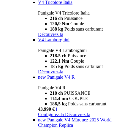
V4 Tricolore Italia
Panigale V4 Tricolore Italia
216 ch
Puissance
120,9 Nm
Couple
188 kg
Poids sans carburant
Découvrez-la
V4 Lamborghini
Panigale V4 Lamborghini
218.5 ch
Puissance
122.1 Nm
Couple
185 kg
Poids sans carburant
Découvrez-la
new
Panigale V4 R
Panigale V4 R
218 ch
PUISSANCE
114,4 nm
COUPLE
186,5 kg
Poids sans carburant
43.990 €
i
Configurez-la
Découvrez-la
new
Panigale V4 Márquez 2025 World
Champion Replica