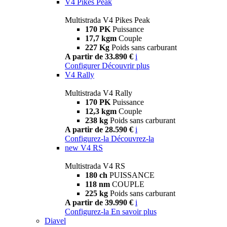
V4 Pikes Peak
Multistrada V4 Pikes Peak
170 PK
Puissance
17,7 kgm
Couple
227 Kg
Poids sans carburant
A partir de 33.890 €
i
Configurer
Découvrir plus
V4 Rally
Multistrada V4 Rally
170 PK
Puissance
12,3 kgm
Couple
238 kg
Poids sans carburant
A partir de 28.590 €
i
Configurez-la
Découvrez-la
new
V4 RS
Multistrada V4 RS
180 ch
PUISSANCE
118 nm
COUPLE
225 kg
Poids sans carburant
A partir de 39.990 €
i
Configurez-la
En savoir plus
Diavel