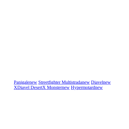
Panigale
new
Streetfighter
Multistrada
new
Diavel
new
XDiavel
DesertX
Monster
new
Hypermotard
new