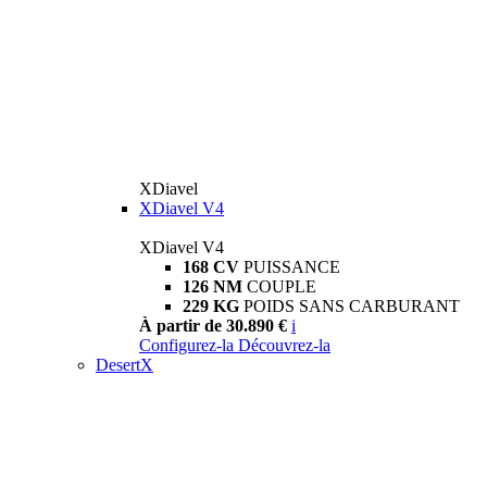
XDiavel
XDiavel V4
XDiavel V4
168 CV
PUISSANCE
126 NM
COUPLE
229 KG
POIDS SANS CARBURANT
À partir de 30.890 €
i
Configurez-la
Découvrez-la
DesertX