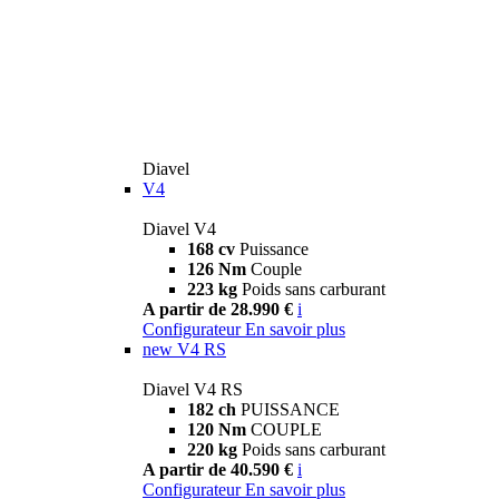
Diavel
V4
Diavel V4
168 cv
Puissance
126 Nm
Couple
223 kg
Poids sans carburant
A partir de 28.990 €
i
Configurateur
En savoir plus
new
V4 RS
Diavel V4 RS
182 ch
PUISSANCE
120 Nm
COUPLE
220 kg
Poids sans carburant
A partir de 40.590 €
i
Configurateur
En savoir plus