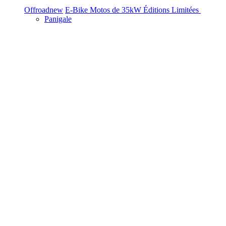
Offroad
new
E-Bike
Motos de 35kW
Éditions Limitées
Panigale