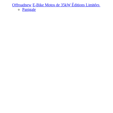
Offroad
new
E-Bike
Motos de 35kW
Éditions Limitées
Panigale