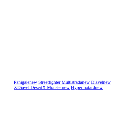
Panigale
new
Streetfighter
Multistrada
new
Diavel
new
XDiavel
DesertX
Monster
new
Hypermotard
new