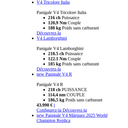
V4 Tricolore Italia
Panigale V4 Tricolore Italia
216 ch
Puissance
120,9 Nm
Couple
188 kg
Poids sans carburant
Découvrez-la
V4 Lamborghini
Panigale V4 Lamborghini
218.5 ch
Puissance
122.1 Nm
Couple
185 kg
Poids sans carburant
Découvrez-la
new
Panigale V4 R
Panigale V4 R
218 ch
PUISSANCE
114,4 nm
COUPLE
186,5 kg
Poids sans carburant
43.990 €
i
Configurez-la
Découvrez-la
new
Panigale V4 Márquez 2025 World
Champion Replica