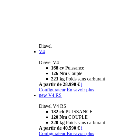
Diavel
V4
Diavel V4
168 cv
Puissance
126 Nm
Couple
223 kg
Poids sans carburant
A partir de 28.990 €
i
Configurateur
En savoir plus
new
V4 RS
Diavel V4 RS
182 ch
PUISSANCE
120 Nm
COUPLE
220 kg
Poids sans carburant
A partir de 40.590 €
i
Configurateur
En savoir plus