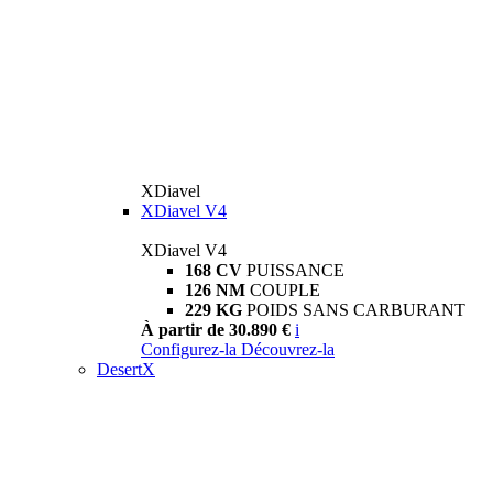
XDiavel
XDiavel V4
XDiavel V4
168 CV
PUISSANCE
126 NM
COUPLE
229 KG
POIDS SANS CARBURANT
À partir de 30.890 €
i
Configurez-la
Découvrez-la
DesertX