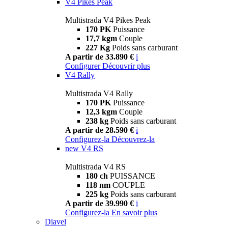
V4 Pikes Peak
Multistrada V4 Pikes Peak
170 PK
Puissance
17,7 kgm
Couple
227 Kg
Poids sans carburant
A partir de 33.890 €
i
Configurer
Découvrir plus
V4 Rally
Multistrada V4 Rally
170 PK
Puissance
12,3 kgm
Couple
238 kg
Poids sans carburant
A partir de 28.590 €
i
Configurez-la
Découvrez-la
new
V4 RS
Multistrada V4 RS
180 ch
PUISSANCE
118 nm
COUPLE
225 kg
Poids sans carburant
A partir de 39.990 €
i
Configurez-la
En savoir plus
Diavel