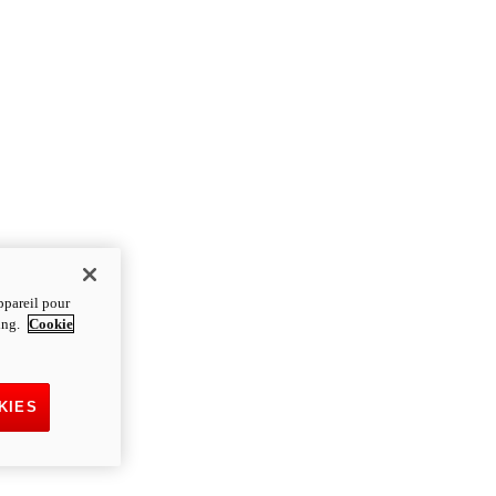
ppareil pour
ting.
Cookie
KIES