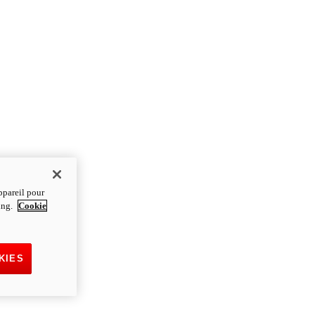
ppareil pour
ting.
Cookie
KIES