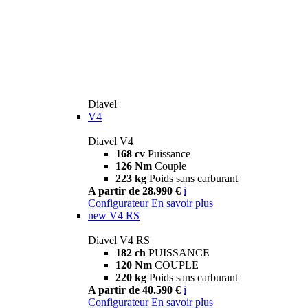
Diavel
V4
Diavel V4
168 cv
Puissance
126 Nm
Couple
223 kg
Poids sans carburant
A partir de 28.990 €
i
Configurateur
En savoir plus
new
V4 RS
Diavel V4 RS
182 ch
PUISSANCE
120 Nm
COUPLE
220 kg
Poids sans carburant
A partir de 40.590 €
i
Configurateur
En savoir plus