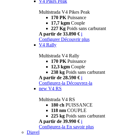
V4 Pikes Peak
Multistrada V4 Pikes Peak
170 PK
Puissance
17,7 kgm
Couple
227 Kg
Poids sans carburant
A partir de 33.890 €
i
Configurer
Découvrir plus
V4 Rally
Multistrada V4 Rally
170 PK
Puissance
12,3 kgm
Couple
238 kg
Poids sans carburant
A partir de 28.590 €
i
Configurez-la
Découvrez-la
new
V4 RS
Multistrada V4 RS
180 ch
PUISSANCE
118 nm
COUPLE
225 kg
Poids sans carburant
A partir de 39.990 €
i
Configurez-la
En savoir plus
Diavel