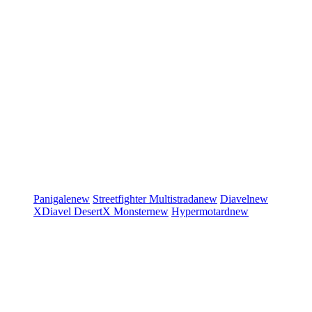
Panigale
new
Streetfighter
Multistrada
new
Diavel
new
XDiavel
DesertX
Monster
new
Hypermotard
new