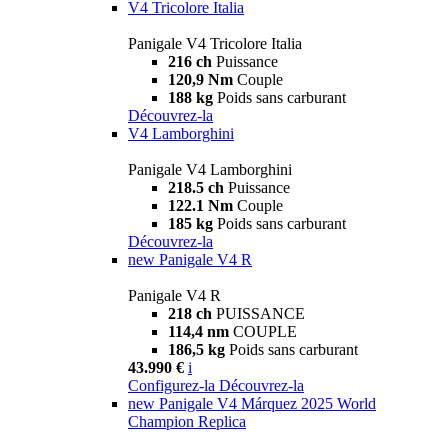
V4 Tricolore Italia
Panigale V4 Tricolore Italia
216 ch
Puissance
120,9 Nm
Couple
188 kg
Poids sans carburant
Découvrez-la
V4 Lamborghini
Panigale V4 Lamborghini
218.5 ch
Puissance
122.1 Nm
Couple
185 kg
Poids sans carburant
Découvrez-la
new
Panigale V4 R
Panigale V4 R
218 ch
PUISSANCE
114,4 nm
COUPLE
186,5 kg
Poids sans carburant
43.990 €
i
Configurez-la
Découvrez-la
new
Panigale V4 Márquez 2025 World
Champion Replica