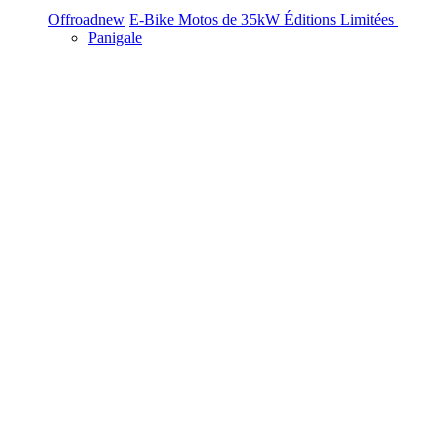
Offroad
new
E-Bike
Motos de 35kW
Éditions Limitées
Panigale