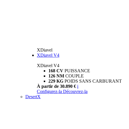
XDiavel
XDiavel V4
XDiavel V4
168 CV
PUISSANCE
126 NM
COUPLE
229 KG
POIDS SANS CARBURANT
À partir de 30.890 €
i
Configurez-la
Découvrez-la
DesertX