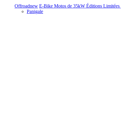
Offroad
new
E-Bike
Motos de 35kW
Éditions Limitées
Panigale