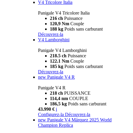
V4 Tricolore Italia
Panigale V4 Tricolore Italia
216 ch
Puissance
120,9 Nm
Couple
188 kg
Poids sans carburant
Découvrez-la
V4 Lamborghini
Panigale V4 Lamborghini
218.5 ch
Puissance
122.1 Nm
Couple
185 kg
Poids sans carburant
Découvrez-la
new
Panigale V4 R
Panigale V4 R
218 ch
PUISSANCE
114,4 nm
COUPLE
186,5 kg
Poids sans carburant
43.990 €
i
Configurez-la
Découvrez-la
new
Panigale V4 Márquez 2025 World
Champion Replica