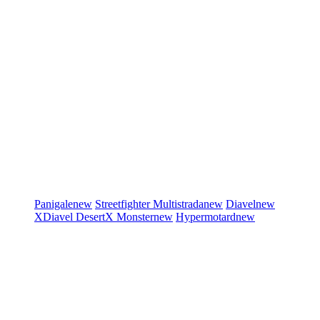
Panigale
new
Streetfighter
Multistrada
new
Diavel
new
XDiavel
DesertX
Monster
new
Hypermotard
new