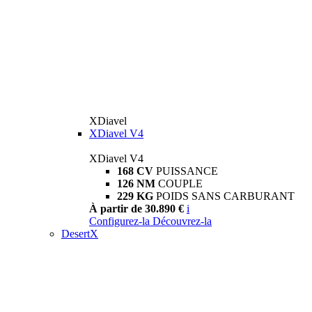
XDiavel
XDiavel V4
XDiavel V4
168 CV
PUISSANCE
126 NM
COUPLE
229 KG
POIDS SANS CARBURANT
À partir de 30.890 €
i
Configurez-la
Découvrez-la
DesertX