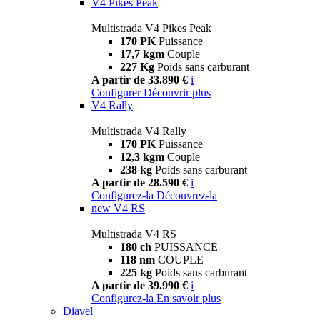
V4 Pikes Peak
Multistrada V4 Pikes Peak
170 PK
Puissance
17,7 kgm
Couple
227 Kg
Poids sans carburant
A partir de 33.890 €
i
Configurer
Découvrir plus
V4 Rally
Multistrada V4 Rally
170 PK
Puissance
12,3 kgm
Couple
238 kg
Poids sans carburant
A partir de 28.590 €
i
Configurez-la
Découvrez-la
new
V4 RS
Multistrada V4 RS
180 ch
PUISSANCE
118 nm
COUPLE
225 kg
Poids sans carburant
A partir de 39.990 €
i
Configurez-la
En savoir plus
Diavel