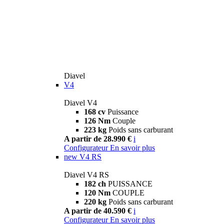
Diavel
V4
Diavel V4
168 cv
Puissance
126 Nm
Couple
223 kg
Poids sans carburant
A partir de 28.990 €
i
Configurateur
En savoir plus
new
V4 RS
Diavel V4 RS
182 ch
PUISSANCE
120 Nm
COUPLE
220 kg
Poids sans carburant
A partir de 40.590 €
i
Configurateur
En savoir plus