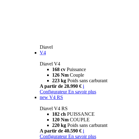
Diavel
V4
Diavel V4
168 cv
Puissance
126 Nm
Couple
223 kg
Poids sans carburant
A partir de 28.990 €
i
Configurateur
En savoir plus
new
V4 RS
Diavel V4 RS
182 ch
PUISSANCE
120 Nm
COUPLE
220 kg
Poids sans carburant
A partir de 40.590 €
i
Configurateur
En savoir plus