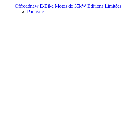
Offroad
new
E-Bike
Motos de 35kW
Éditions Limitées
Panigale