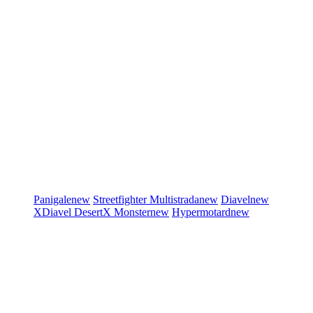
Panigale
new
Streetfighter
Multistrada
new
Diavel
new
XDiavel
DesertX
Monster
new
Hypermotard
new