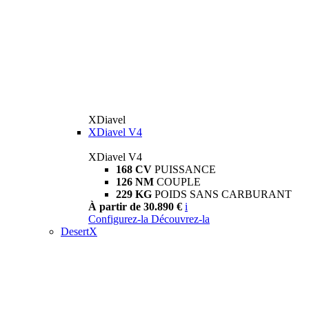
XDiavel
XDiavel V4
XDiavel V4
168 CV
PUISSANCE
126 NM
COUPLE
229 KG
POIDS SANS CARBURANT
À partir de 30.890 €
i
Configurez-la
Découvrez-la
DesertX