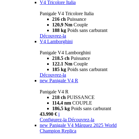
V4 Tricolore Italia
Panigale V4 Tricolore Italia
216 ch
Puissance
120,9 Nm
Couple
188 kg
Poids sans carburant
Découvrez-la
V4 Lamborghini
Panigale V4 Lamborghini
218.5 ch
Puissance
122.1 Nm
Couple
185 kg
Poids sans carburant
Découvrez-la
new
Panigale V4 R
Panigale V4 R
218 ch
PUISSANCE
114,4 nm
COUPLE
186,5 kg
Poids sans carburant
43.990 €
i
Configurez-la
Découvrez-la
new
Panigale V4 Márquez 2025 World
Champion Replica