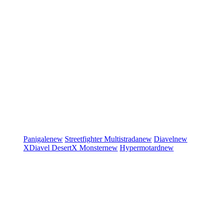
Panigale
new
Streetfighter
Multistrada
new
Diavel
new
XDiavel
DesertX
Monster
new
Hypermotard
new