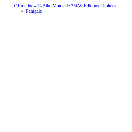
Offroad
new
E-Bike
Motos de 35kW
Éditions Limitées
Panigale