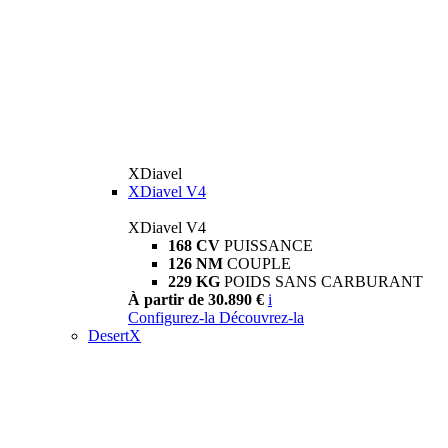
XDiavel
XDiavel V4
XDiavel V4
168 CV
PUISSANCE
126 NM
COUPLE
229 KG
POIDS SANS CARBURANT
À partir de 30.890 €
i
Configurez-la
Découvrez-la
DesertX