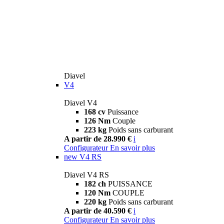
Diavel
V4
Diavel V4
168 cv
Puissance
126 Nm
Couple
223 kg
Poids sans carburant
A partir de 28.990 €
i
Configurateur
En savoir plus
new
V4 RS
Diavel V4 RS
182 ch
PUISSANCE
120 Nm
COUPLE
220 kg
Poids sans carburant
A partir de 40.590 €
i
Configurateur
En savoir plus