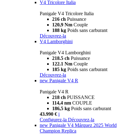
V4 Tricolore Italia
Panigale V4 Tricolore Italia
216 ch
Puissance
120,9 Nm
Couple
188 kg
Poids sans carburant
Découvrez-la
V4 Lamborghini
Panigale V4 Lamborghini
218.5 ch
Puissance
122.1 Nm
Couple
185 kg
Poids sans carburant
Découvrez-la
new
Panigale V4 R
Panigale V4 R
218 ch
PUISSANCE
114,4 nm
COUPLE
186,5 kg
Poids sans carburant
43.990 €
i
Configurez-la
Découvrez-la
new
Panigale V4 Márquez 2025 World
Champion Replica