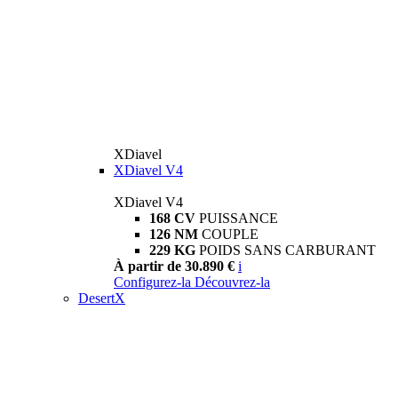
XDiavel
XDiavel V4
XDiavel V4
168 CV
PUISSANCE
126 NM
COUPLE
229 KG
POIDS SANS CARBURANT
À partir de 30.890 €
i
Configurez-la
Découvrez-la
DesertX