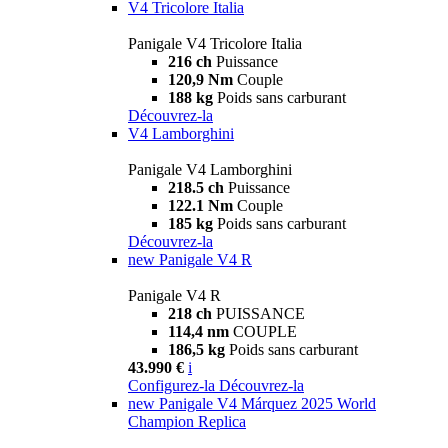
V4 Tricolore Italia
Panigale V4 Tricolore Italia
216 ch
Puissance
120,9 Nm
Couple
188 kg
Poids sans carburant
Découvrez-la
V4 Lamborghini
Panigale V4 Lamborghini
218.5 ch
Puissance
122.1 Nm
Couple
185 kg
Poids sans carburant
Découvrez-la
new
Panigale V4 R
Panigale V4 R
218 ch
PUISSANCE
114,4 nm
COUPLE
186,5 kg
Poids sans carburant
43.990 €
i
Configurez-la
Découvrez-la
new
Panigale V4 Márquez 2025 World
Champion Replica