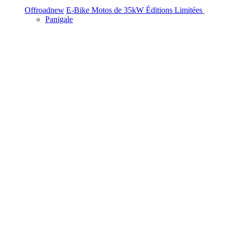
Offroad
new
E-Bike
Motos de 35kW
Éditions Limitées
Panigale