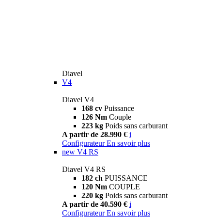
Diavel
V4
Diavel V4
168 cv
Puissance
126 Nm
Couple
223 kg
Poids sans carburant
A partir de 28.990 €
i
Configurateur
En savoir plus
new
V4 RS
Diavel V4 RS
182 ch
PUISSANCE
120 Nm
COUPLE
220 kg
Poids sans carburant
A partir de 40.590 €
i
Configurateur
En savoir plus