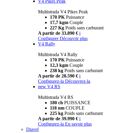
V4 Pikes Peak
Multistrada V4 Pikes Peak
170 PK
Puissance
17,7 kgm
Couple
227 Kg
Poids sans carburant
A partir de 33.890 €
i
Configurer
Découvrir plus
V4 Rally
Multistrada V4 Rally
170 PK
Puissance
12,3 kgm
Couple
238 kg
Poids sans carburant
A partir de 28.590 €
i
Configurez-la
Découvrez-la
new
V4 RS
Multistrada V4 RS
180 ch
PUISSANCE
118 nm
COUPLE
225 kg
Poids sans carburant
A partir de 39.990 €
i
Configurez-la
En savoir plus
Diavel