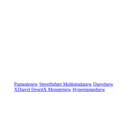
Panigale
new
Streetfighter
Multistrada
new
Diavel
new
XDiavel
DesertX
Monster
new
Hypermotard
new