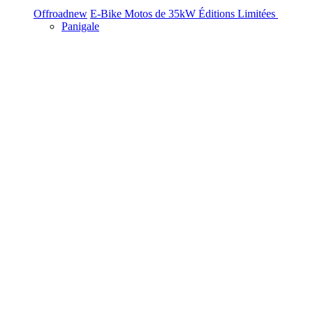
Offroad
new
E-Bike
Motos de 35kW
Éditions Limitées
Panigale