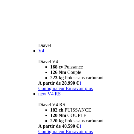
Diavel
V4
Diavel V4
168 cv
Puissance
126 Nm
Couple
223 kg
Poids sans carburant
A partir de 28.990 €
i
Configurateur
En savoir plus
new
V4 RS
Diavel V4 RS
182 ch
PUISSANCE
120 Nm
COUPLE
220 kg
Poids sans carburant
A partir de 40.590 €
i
Configurateur
En savoir plus