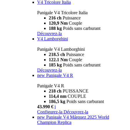
V4 Tricolore Italia
Panigale V4 Tricolore Italia
216 ch
Puissance
120,9 Nm
Couple
188 kg
Poids sans carburant
Découvrez-la
V4 Lamborghini
Panigale V4 Lamborghini
218.5 ch
Puissance
122.1 Nm
Couple
185 kg
Poids sans carburant
Découvrez-la
new
Panigale V4 R
Panigale V4 R
218 ch
PUISSANCE
114,4 nm
COUPLE
186,5 kg
Poids sans carburant
43.990 €
i
Configurez-la
Découvrez-la
new
Panigale V4 Márquez 2025 World
Champion Replica