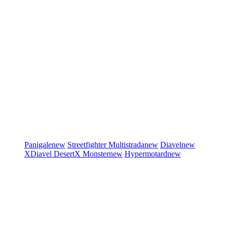
Panigale
new
Streetfighter
Multistrada
new
Diavel
new
XDiavel
DesertX
Monster
new
Hypermotard
new