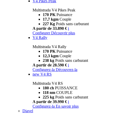
V4 Pikes Peak
Multistrada V4 Pikes Peak
170 PK
Puissance
17,7 kgm
Couple
227 Kg
Poids sans carburant
A partir de 33.890 €
i
Configurer
Découvrir plus
V4 Rally
Multistrada V4 Rally
170 PK
Puissance
12,3 kgm
Couple
238 kg
Poids sans carburant
A partir de 28.590 €
i
Configurez-la
Découvrez-la
new
V4 RS
Multistrada V4 RS
180 ch
PUISSANCE
118 nm
COUPLE
225 kg
Poids sans carburant
A partir de 39.990 €
i
Configurez-la
En savoir plus
Diavel