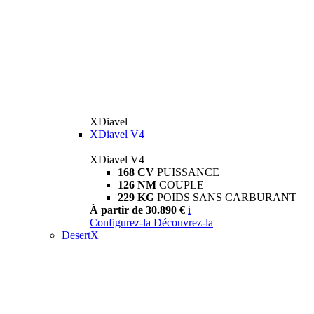
XDiavel
XDiavel V4
XDiavel V4
168 CV
PUISSANCE
126 NM
COUPLE
229 KG
POIDS SANS CARBURANT
À partir de 30.890 €
i
Configurez-la
Découvrez-la
DesertX