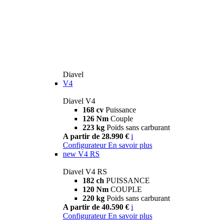
Diavel
V4
Diavel V4
168 cv
Puissance
126 Nm
Couple
223 kg
Poids sans carburant
A partir de 28.990 €
i
Configurateur
En savoir plus
new
V4 RS
Diavel V4 RS
182 ch
PUISSANCE
120 Nm
COUPLE
220 kg
Poids sans carburant
A partir de 40.590 €
i
Configurateur
En savoir plus