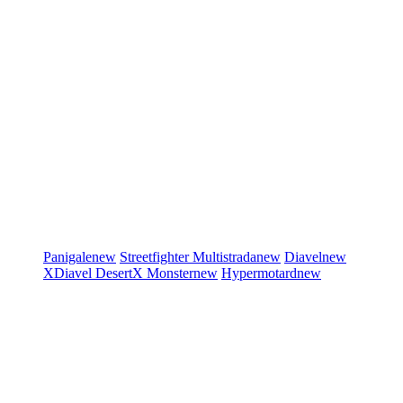
Panigale
new
Streetfighter
Multistrada
new
Diavel
new
XDiavel
DesertX
Monster
new
Hypermotard
new