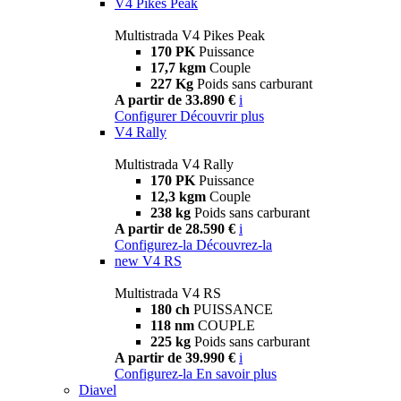
V4 Pikes Peak
Multistrada V4 Pikes Peak
170 PK
Puissance
17,7 kgm
Couple
227 Kg
Poids sans carburant
A partir de 33.890 €
i
Configurer
Découvrir plus
V4 Rally
Multistrada V4 Rally
170 PK
Puissance
12,3 kgm
Couple
238 kg
Poids sans carburant
A partir de 28.590 €
i
Configurez-la
Découvrez-la
new
V4 RS
Multistrada V4 RS
180 ch
PUISSANCE
118 nm
COUPLE
225 kg
Poids sans carburant
A partir de 39.990 €
i
Configurez-la
En savoir plus
Diavel