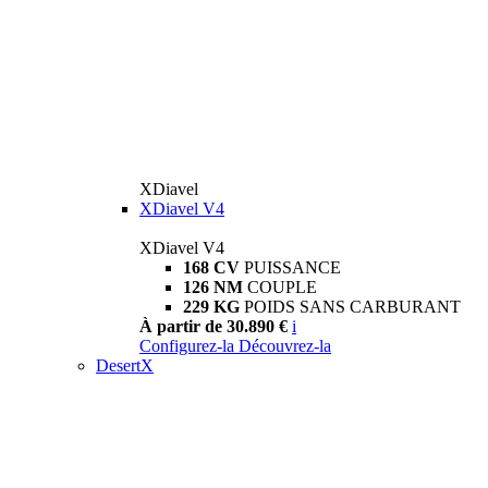
XDiavel
XDiavel V4
XDiavel V4
168 CV
PUISSANCE
126 NM
COUPLE
229 KG
POIDS SANS CARBURANT
À partir de 30.890 €
i
Configurez-la
Découvrez-la
DesertX