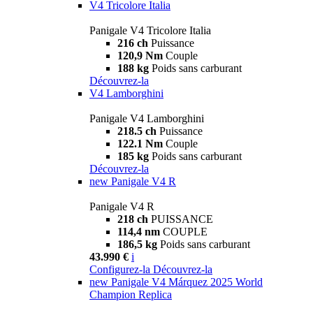
V4 Tricolore Italia
Panigale V4 Tricolore Italia
216 ch
Puissance
120,9 Nm
Couple
188 kg
Poids sans carburant
Découvrez-la
V4 Lamborghini
Panigale V4 Lamborghini
218.5 ch
Puissance
122.1 Nm
Couple
185 kg
Poids sans carburant
Découvrez-la
new
Panigale V4 R
Panigale V4 R
218 ch
PUISSANCE
114,4 nm
COUPLE
186,5 kg
Poids sans carburant
43.990 €
i
Configurez-la
Découvrez-la
new
Panigale V4 Márquez 2025 World
Champion Replica