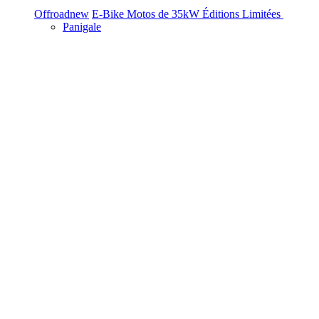
Offroad
new
E-Bike
Motos de 35kW
Éditions Limitées
Panigale