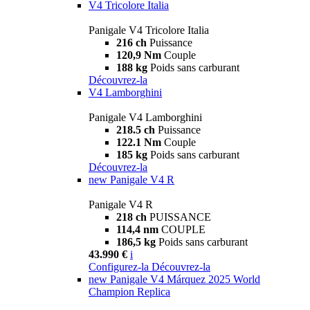
V4 Tricolore Italia
Panigale V4 Tricolore Italia
216 ch
Puissance
120,9 Nm
Couple
188 kg
Poids sans carburant
Découvrez-la
V4 Lamborghini
Panigale V4 Lamborghini
218.5 ch
Puissance
122.1 Nm
Couple
185 kg
Poids sans carburant
Découvrez-la
new
Panigale V4 R
Panigale V4 R
218 ch
PUISSANCE
114,4 nm
COUPLE
186,5 kg
Poids sans carburant
43.990 €
i
Configurez-la
Découvrez-la
new
Panigale V4 Márquez 2025 World
Champion Replica