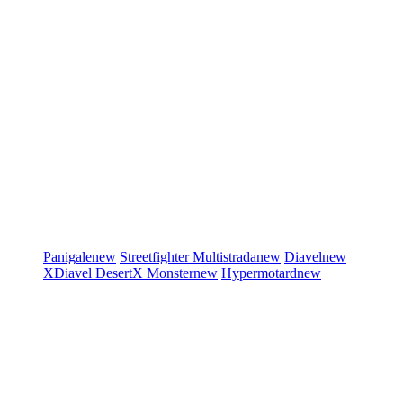
Panigale
new
Streetfighter
Multistrada
new
Diavel
new
XDiavel
DesertX
Monster
new
Hypermotard
new