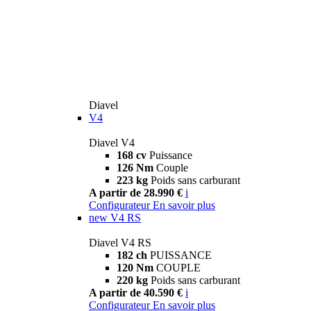
Diavel
V4
Diavel V4
168 cv
Puissance
126 Nm
Couple
223 kg
Poids sans carburant
A partir de 28.990 €
i
Configurateur
En savoir plus
new
V4 RS
Diavel V4 RS
182 ch
PUISSANCE
120 Nm
COUPLE
220 kg
Poids sans carburant
A partir de 40.590 €
i
Configurateur
En savoir plus