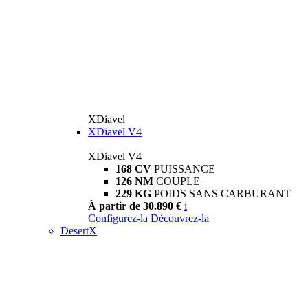
XDiavel
XDiavel V4
XDiavel V4
168 CV
PUISSANCE
126 NM
COUPLE
229 KG
POIDS SANS CARBURANT
À partir de 30.890 €
i
Configurez-la
Découvrez-la
DesertX