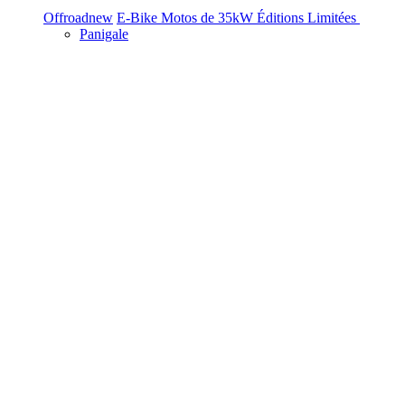
Offroad
new
E-Bike
Motos de 35kW
Éditions Limitées
Panigale