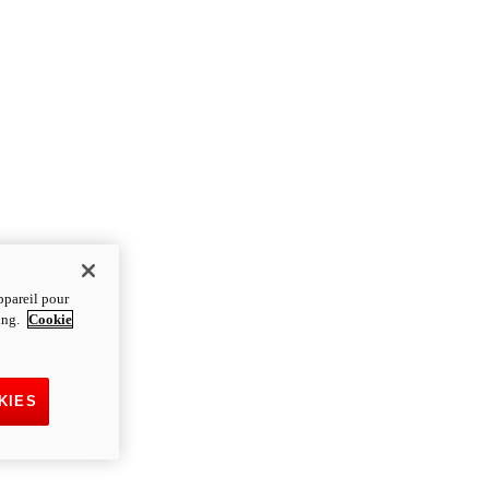
ppareil pour
ting.
Cookie
KIES