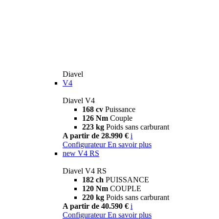
Diavel
V4
Diavel V4
168 cv
Puissance
126 Nm
Couple
223 kg
Poids sans carburant
A partir de 28.990 €
i
Configurateur
En savoir plus
new
V4 RS
Diavel V4 RS
182 ch
PUISSANCE
120 Nm
COUPLE
220 kg
Poids sans carburant
A partir de 40.590 €
i
Configurateur
En savoir plus