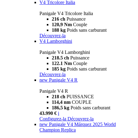
V4 Tricolore Italia
Panigale V4 Tricolore Italia
216 ch
Puissance
120,9 Nm
Couple
188 kg
Poids sans carburant
Découvrez-la
V4 Lamborghini
Panigale V4 Lamborghini
218.5 ch
Puissance
122.1 Nm
Couple
185 kg
Poids sans carburant
Découvrez-la
new
Panigale V4 R
Panigale V4 R
218 ch
PUISSANCE
114,4 nm
COUPLE
186,5 kg
Poids sans carburant
43.990 €
i
Configurez-la
Découvrez-la
new
Panigale V4 Márquez 2025 World
Champion Replica