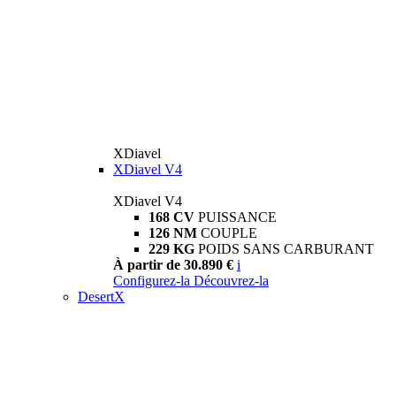
XDiavel
XDiavel V4
XDiavel V4
168 CV
PUISSANCE
126 NM
COUPLE
229 KG
POIDS SANS CARBURANT
À partir de 30.890 €
i
Configurez-la
Découvrez-la
DesertX