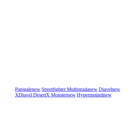
Panigale
new
Streetfighter
Multistrada
new
Diavel
new
XDiavel
DesertX
Monster
new
Hypermotard
new