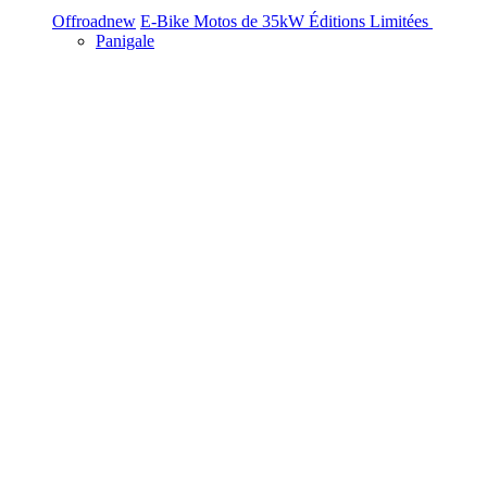
Offroad
new
E-Bike
Motos de 35kW
Éditions Limitées
Panigale