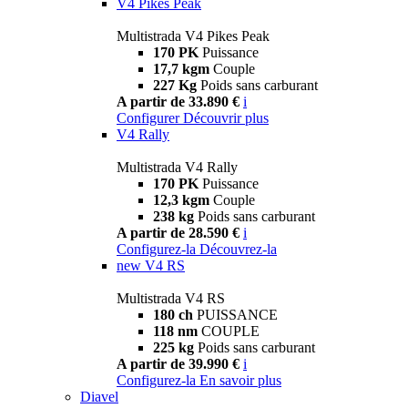
V4 Pikes Peak
Multistrada V4 Pikes Peak
170 PK
Puissance
17,7 kgm
Couple
227 Kg
Poids sans carburant
A partir de 33.890 €
i
Configurer
Découvrir plus
V4 Rally
Multistrada V4 Rally
170 PK
Puissance
12,3 kgm
Couple
238 kg
Poids sans carburant
A partir de 28.590 €
i
Configurez-la
Découvrez-la
new
V4 RS
Multistrada V4 RS
180 ch
PUISSANCE
118 nm
COUPLE
225 kg
Poids sans carburant
A partir de 39.990 €
i
Configurez-la
En savoir plus
Diavel