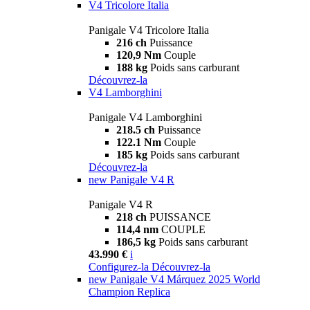
V4 Tricolore Italia
Panigale V4 Tricolore Italia
216 ch
Puissance
120,9 Nm
Couple
188 kg
Poids sans carburant
Découvrez-la
V4 Lamborghini
Panigale V4 Lamborghini
218.5 ch
Puissance
122.1 Nm
Couple
185 kg
Poids sans carburant
Découvrez-la
new
Panigale V4 R
Panigale V4 R
218 ch
PUISSANCE
114,4 nm
COUPLE
186,5 kg
Poids sans carburant
43.990 €
i
Configurez-la
Découvrez-la
new
Panigale V4 Márquez 2025 World
Champion Replica