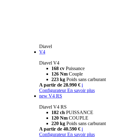
Diavel
V4
Diavel V4
168 cv
Puissance
126 Nm
Couple
223 kg
Poids sans carburant
A partir de 28.990 €
i
Configurateur
En savoir plus
new
V4 RS
Diavel V4 RS
182 ch
PUISSANCE
120 Nm
COUPLE
220 kg
Poids sans carburant
A partir de 40.590 €
i
Configurateur
En savoir plus