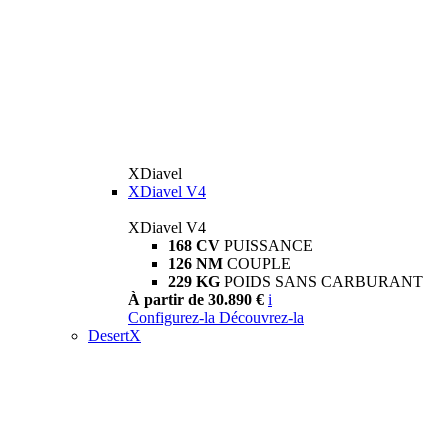
XDiavel
XDiavel V4
XDiavel V4
168 CV
PUISSANCE
126 NM
COUPLE
229 KG
POIDS SANS CARBURANT
À partir de 30.890 €
i
Configurez-la
Découvrez-la
DesertX