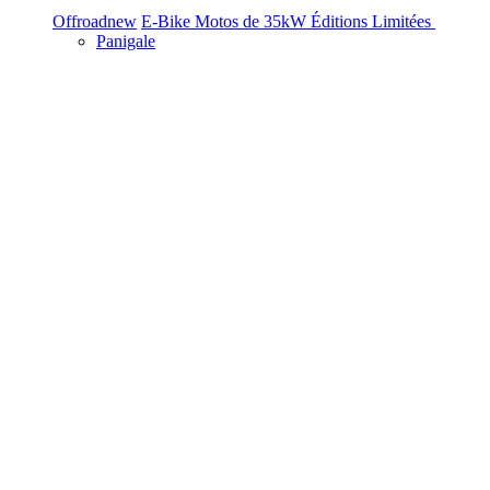
Offroad
new
E-Bike
Motos de 35kW
Éditions Limitées
Panigale