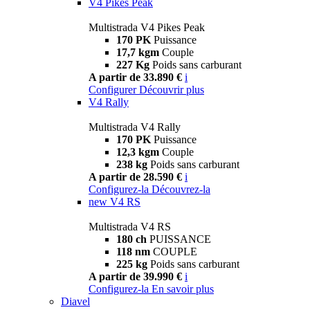
V4 Pikes Peak
Multistrada V4 Pikes Peak
170 PK
Puissance
17,7 kgm
Couple
227 Kg
Poids sans carburant
A partir de 33.890 €
i
Configurer
Découvrir plus
V4 Rally
Multistrada V4 Rally
170 PK
Puissance
12,3 kgm
Couple
238 kg
Poids sans carburant
A partir de 28.590 €
i
Configurez-la
Découvrez-la
new
V4 RS
Multistrada V4 RS
180 ch
PUISSANCE
118 nm
COUPLE
225 kg
Poids sans carburant
A partir de 39.990 €
i
Configurez-la
En savoir plus
Diavel