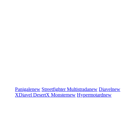
Panigale
new
Streetfighter
Multistrada
new
Diavel
new
XDiavel
DesertX
Monster
new
Hypermotard
new