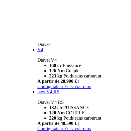
Diavel
V4
Diavel V4
168 cv
Puissance
126 Nm
Couple
223 kg
Poids sans carburant
A partir de 28.990 €
i
Configurateur
En savoir plus
new
V4 RS
Diavel V4 RS
182 ch
PUISSANCE
120 Nm
COUPLE
220 kg
Poids sans carburant
A partir de 40.590 €
i
Configurateur
En savoir plus