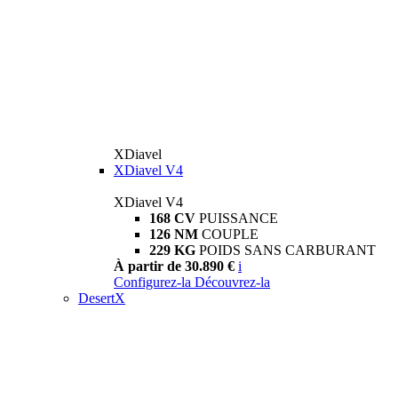
XDiavel
XDiavel V4
XDiavel V4
168 CV
PUISSANCE
126 NM
COUPLE
229 KG
POIDS SANS CARBURANT
À partir de 30.890 €
i
Configurez-la
Découvrez-la
DesertX