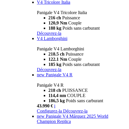
V4 Tricolore Italia
Panigale V4 Tricolore Italia
216 ch
Puissance
120,9 Nm
Couple
188 kg
Poids sans carburant
Découvrez-la
V4 Lamborghini
Panigale V4 Lamborghini
218.5 ch
Puissance
122.1 Nm
Couple
185 kg
Poids sans carburant
Découvrez-la
new
Panigale V4 R
Panigale V4 R
218 ch
PUISSANCE
114,4 nm
COUPLE
186,5 kg
Poids sans carburant
43.990 €
i
Configurez-la
Découvrez-la
new
Panigale V4 Márquez 2025 World
Champion Replica