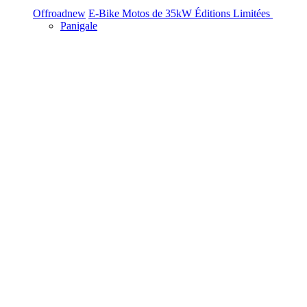
Offroad
new
E-Bike
Motos de 35kW
Éditions Limitées
Panigale