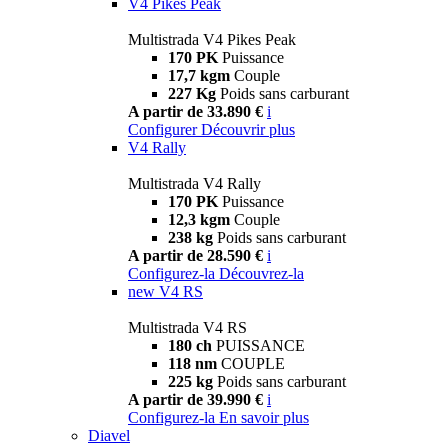
V4 Pikes Peak
Multistrada V4 Pikes Peak
170 PK
Puissance
17,7 kgm
Couple
227 Kg
Poids sans carburant
A partir de 33.890 €
i
Configurer
Découvrir plus
V4 Rally
Multistrada V4 Rally
170 PK
Puissance
12,3 kgm
Couple
238 kg
Poids sans carburant
A partir de 28.590 €
i
Configurez-la
Découvrez-la
new
V4 RS
Multistrada V4 RS
180 ch
PUISSANCE
118 nm
COUPLE
225 kg
Poids sans carburant
A partir de 39.990 €
i
Configurez-la
En savoir plus
Diavel