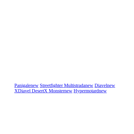
Panigale
new
Streetfighter
Multistrada
new
Diavel
new
XDiavel
DesertX
Monster
new
Hypermotard
new