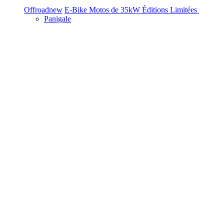
Offroad
new
E-Bike
Motos de 35kW
Éditions Limitées
Panigale