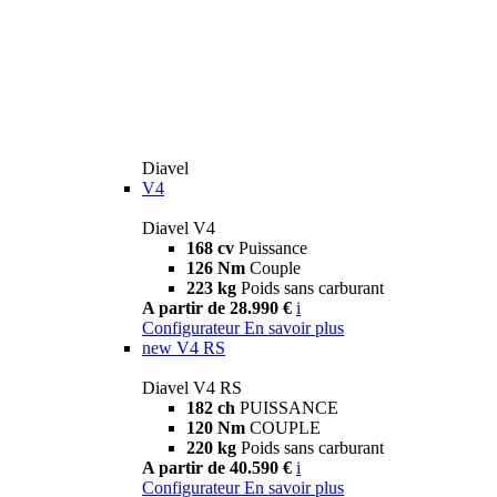
Diavel
V4
Diavel V4
168 cv
Puissance
126 Nm
Couple
223 kg
Poids sans carburant
A partir de 28.990 €
i
Configurateur
En savoir plus
new
V4 RS
Diavel V4 RS
182 ch
PUISSANCE
120 Nm
COUPLE
220 kg
Poids sans carburant
A partir de 40.590 €
i
Configurateur
En savoir plus