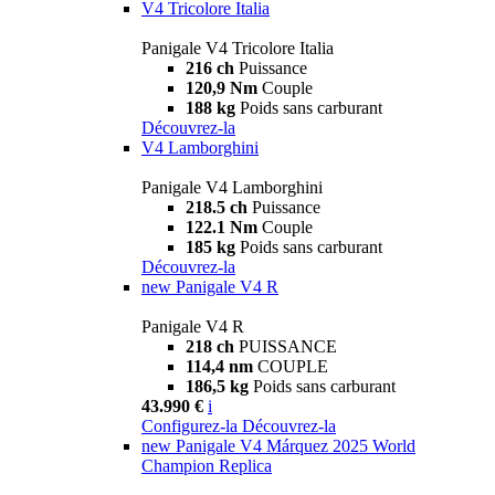
V4 Tricolore Italia
Panigale V4 Tricolore Italia
216 ch
Puissance
120,9 Nm
Couple
188 kg
Poids sans carburant
Découvrez-la
V4 Lamborghini
Panigale V4 Lamborghini
218.5 ch
Puissance
122.1 Nm
Couple
185 kg
Poids sans carburant
Découvrez-la
new
Panigale V4 R
Panigale V4 R
218 ch
PUISSANCE
114,4 nm
COUPLE
186,5 kg
Poids sans carburant
43.990 €
i
Configurez-la
Découvrez-la
new
Panigale V4 Márquez 2025 World
Champion Replica