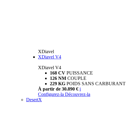
XDiavel
XDiavel V4
XDiavel V4
168 CV
PUISSANCE
126 NM
COUPLE
229 KG
POIDS SANS CARBURANT
À partir de 30.890 €
i
Configurez-la
Découvrez-la
DesertX