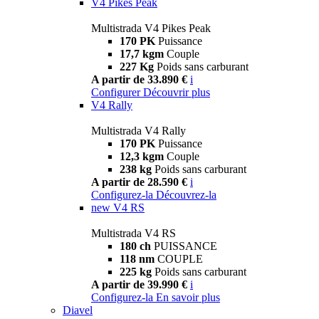
V4 Pikes Peak
Multistrada V4 Pikes Peak
170 PK
Puissance
17,7 kgm
Couple
227 Kg
Poids sans carburant
A partir de 33.890 €
i
Configurer
Découvrir plus
V4 Rally
Multistrada V4 Rally
170 PK
Puissance
12,3 kgm
Couple
238 kg
Poids sans carburant
A partir de 28.590 €
i
Configurez-la
Découvrez-la
new
V4 RS
Multistrada V4 RS
180 ch
PUISSANCE
118 nm
COUPLE
225 kg
Poids sans carburant
A partir de 39.990 €
i
Configurez-la
En savoir plus
Diavel