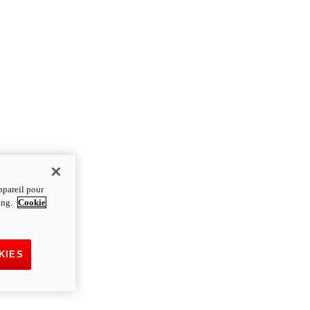
ppareil pour
ting.
Cookie
KIES