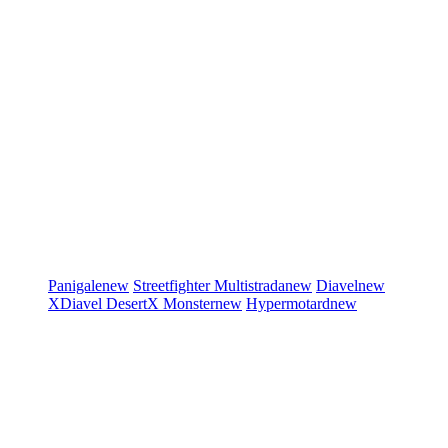
Panigale
new
Streetfighter
Multistrada
new
Diavel
new
XDiavel
DesertX
Monster
new
Hypermotard
new