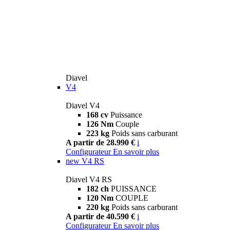
Diavel
V4
Diavel V4
168 cv
Puissance
126 Nm
Couple
223 kg
Poids sans carburant
A partir de 28.990 €
i
Configurateur
En savoir plus
new
V4 RS
Diavel V4 RS
182 ch
PUISSANCE
120 Nm
COUPLE
220 kg
Poids sans carburant
A partir de 40.590 €
i
Configurateur
En savoir plus