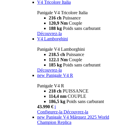
V4 Tricolore Italia
Panigale V4 Tricolore Italia
216 ch
Puissance
120,9 Nm
Couple
188 kg
Poids sans carburant
Découvrez-la
V4 Lamborghini
Panigale V4 Lamborghini
218.5 ch
Puissance
122.1 Nm
Couple
185 kg
Poids sans carburant
Découvrez-la
new
Panigale V4 R
Panigale V4 R
218 ch
PUISSANCE
114,4 nm
COUPLE
186,5 kg
Poids sans carburant
43.990 €
i
Configurez-la
Découvrez-la
new
Panigale V4 Márquez 2025 World
Champion Replica