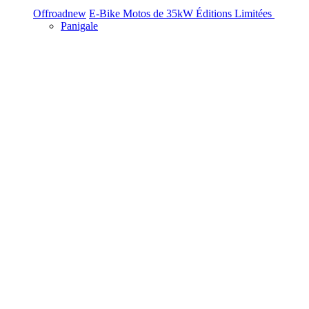
Offroad
new
E-Bike
Motos de 35kW
Éditions Limitées
Panigale