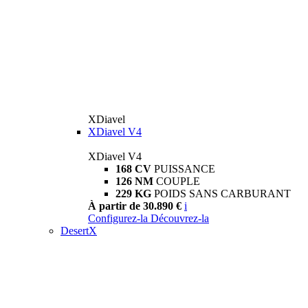
XDiavel
XDiavel V4
XDiavel V4
168 CV
PUISSANCE
126 NM
COUPLE
229 KG
POIDS SANS CARBURANT
À partir de 30.890 €
i
Configurez-la
Découvrez-la
DesertX