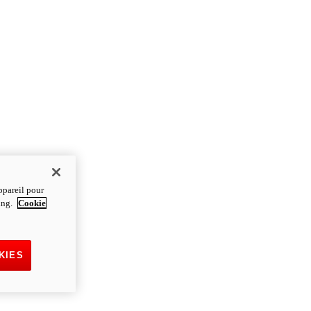
ppareil pour
ting.
Cookie
KIES