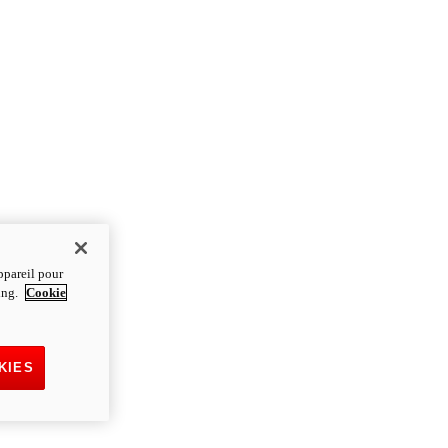
ppareil pour
ting.
Cookie
KIES