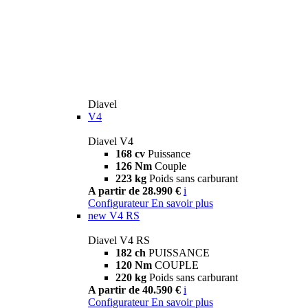
Diavel
V4
Diavel V4
168 cv
Puissance
126 Nm
Couple
223 kg
Poids sans carburant
A partir de 28.990 €
i
Configurateur
En savoir plus
new
V4 RS
Diavel V4 RS
182 ch
PUISSANCE
120 Nm
COUPLE
220 kg
Poids sans carburant
A partir de 40.590 €
i
Configurateur
En savoir plus