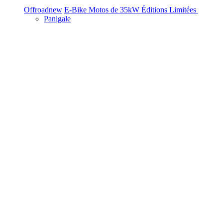
Offroad
new
E-Bike
Motos de 35kW
Éditions Limitées
Panigale