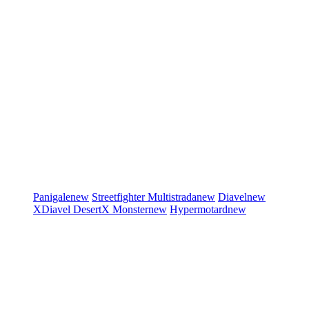
Panigale
new
Streetfighter
Multistrada
new
Diavel
new
XDiavel
DesertX
Monster
new
Hypermotard
new