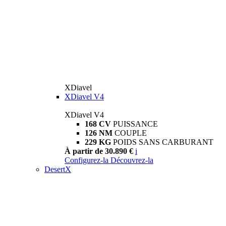
XDiavel
XDiavel V4
XDiavel V4
168 CV
PUISSANCE
126 NM
COUPLE
229 KG
POIDS SANS CARBURANT
À partir de 30.890 €
i
Configurez-la
Découvrez-la
DesertX