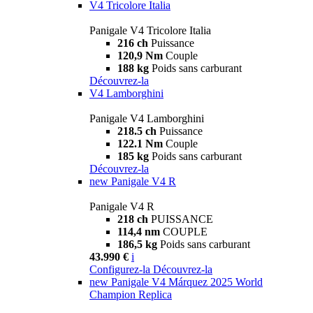
V4 Tricolore Italia
Panigale V4 Tricolore Italia
216 ch
Puissance
120,9 Nm
Couple
188 kg
Poids sans carburant
Découvrez-la
V4 Lamborghini
Panigale V4 Lamborghini
218.5 ch
Puissance
122.1 Nm
Couple
185 kg
Poids sans carburant
Découvrez-la
new
Panigale V4 R
Panigale V4 R
218 ch
PUISSANCE
114,4 nm
COUPLE
186,5 kg
Poids sans carburant
43.990 €
i
Configurez-la
Découvrez-la
new
Panigale V4 Márquez 2025 World
Champion Replica