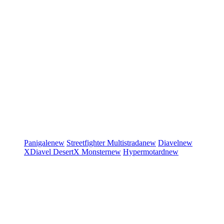
Panigale
new
Streetfighter
Multistrada
new
Diavel
new
XDiavel
DesertX
Monster
new
Hypermotard
new