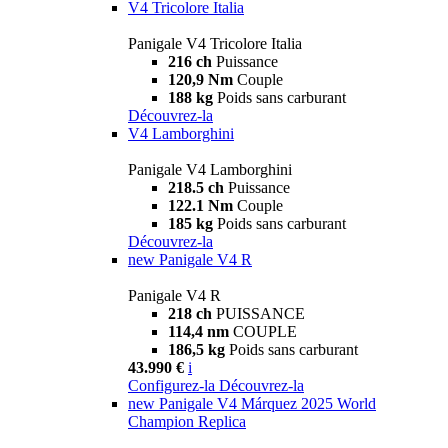
V4 Tricolore Italia
Panigale V4 Tricolore Italia
216 ch
Puissance
120,9 Nm
Couple
188 kg
Poids sans carburant
Découvrez-la
V4 Lamborghini
Panigale V4 Lamborghini
218.5 ch
Puissance
122.1 Nm
Couple
185 kg
Poids sans carburant
Découvrez-la
new
Panigale V4 R
Panigale V4 R
218 ch
PUISSANCE
114,4 nm
COUPLE
186,5 kg
Poids sans carburant
43.990 €
i
Configurez-la
Découvrez-la
new
Panigale V4 Márquez 2025 World
Champion Replica