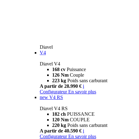
Diavel
V4
Diavel V4
168 cv
Puissance
126 Nm
Couple
223 kg
Poids sans carburant
A partir de 28.990 €
i
Configurateur
En savoir plus
new
V4 RS
Diavel V4 RS
182 ch
PUISSANCE
120 Nm
COUPLE
220 kg
Poids sans carburant
A partir de 40.590 €
i
Configurateur
En savoir plus