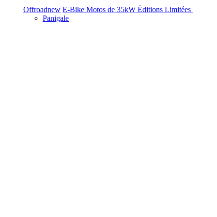
Offroad
new
E-Bike
Motos de 35kW
Éditions Limitées
Panigale