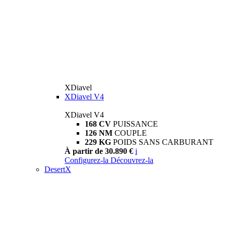
XDiavel
XDiavel V4
XDiavel V4
168 CV
PUISSANCE
126 NM
COUPLE
229 KG
POIDS SANS CARBURANT
À partir de 30.890 €
i
Configurez-la
Découvrez-la
DesertX