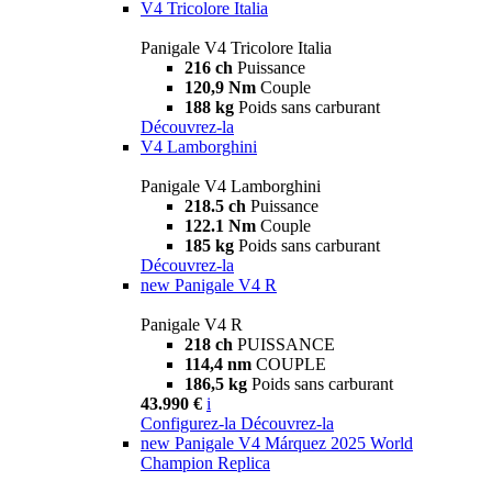
V4 Tricolore Italia
Panigale V4 Tricolore Italia
216 ch
Puissance
120,9 Nm
Couple
188 kg
Poids sans carburant
Découvrez-la
V4 Lamborghini
Panigale V4 Lamborghini
218.5 ch
Puissance
122.1 Nm
Couple
185 kg
Poids sans carburant
Découvrez-la
new
Panigale V4 R
Panigale V4 R
218 ch
PUISSANCE
114,4 nm
COUPLE
186,5 kg
Poids sans carburant
43.990 €
i
Configurez-la
Découvrez-la
new
Panigale V4 Márquez 2025 World
Champion Replica