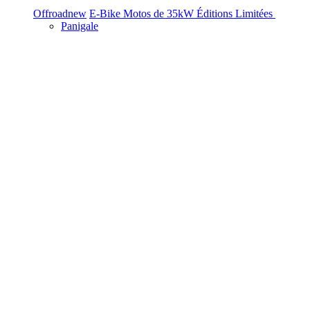
Offroad
new
E-Bike
Motos de 35kW
Éditions Limitées
Panigale