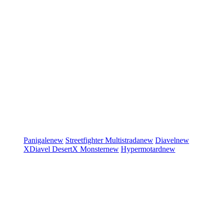
Panigale
new
Streetfighter
Multistrada
new
Diavel
new
XDiavel
DesertX
Monster
new
Hypermotard
new