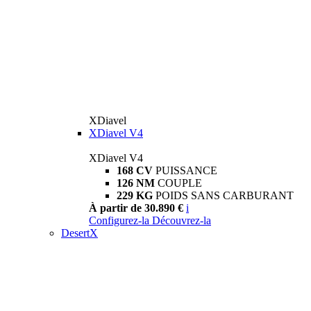
XDiavel
XDiavel V4
XDiavel V4
168 CV
PUISSANCE
126 NM
COUPLE
229 KG
POIDS SANS CARBURANT
À partir de 30.890 €
i
Configurez-la
Découvrez-la
DesertX