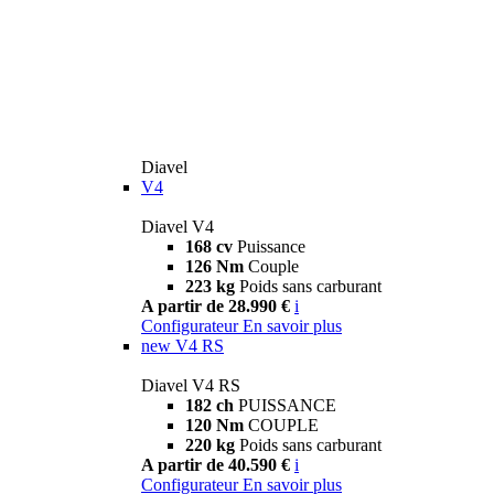
Diavel
V4
Diavel V4
168 cv
Puissance
126 Nm
Couple
223 kg
Poids sans carburant
A partir de 28.990 €
i
Configurateur
En savoir plus
new
V4 RS
Diavel V4 RS
182 ch
PUISSANCE
120 Nm
COUPLE
220 kg
Poids sans carburant
A partir de 40.590 €
i
Configurateur
En savoir plus