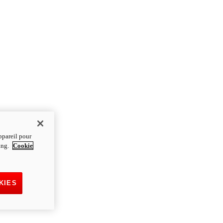
ppareil pour
ting.
Cookie
KIES