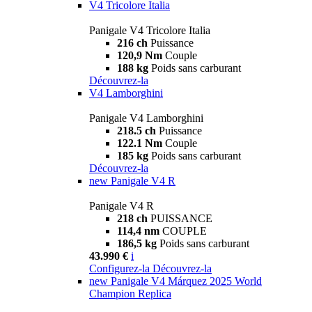
V4 Tricolore Italia
Panigale V4 Tricolore Italia
216 ch
Puissance
120,9 Nm
Couple
188 kg
Poids sans carburant
Découvrez-la
V4 Lamborghini
Panigale V4 Lamborghini
218.5 ch
Puissance
122.1 Nm
Couple
185 kg
Poids sans carburant
Découvrez-la
new
Panigale V4 R
Panigale V4 R
218 ch
PUISSANCE
114,4 nm
COUPLE
186,5 kg
Poids sans carburant
43.990 €
i
Configurez-la
Découvrez-la
new
Panigale V4 Márquez 2025 World
Champion Replica