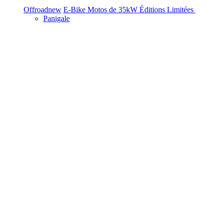
Offroad
new
E-Bike
Motos de 35kW
Éditions Limitées
Panigale