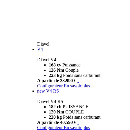
Diavel
V4
Diavel V4
168 cv
Puissance
126 Nm
Couple
223 kg
Poids sans carburant
A partir de 28.990 €
i
Configurateur
En savoir plus
new
V4 RS
Diavel V4 RS
182 ch
PUISSANCE
120 Nm
COUPLE
220 kg
Poids sans carburant
A partir de 40.590 €
i
Configurateur
En savoir plus