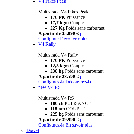
V4 Pikes Peak
Multistrada V4 Pikes Peak
170 PK
Puissance
17,7 kgm
Couple
227 Kg
Poids sans carburant
A partir de 33.890 €
i
Configurer
Découvrir plus
V4 Rally
Multistrada V4 Rally
170 PK
Puissance
12,3 kgm
Couple
238 kg
Poids sans carburant
A partir de 28.590 €
i
Configurez-la
Découvrez-la
new
V4 RS
Multistrada V4 RS
180 ch
PUISSANCE
118 nm
COUPLE
225 kg
Poids sans carburant
A partir de 39.990 €
i
Configurez-la
En savoir plus
Diavel