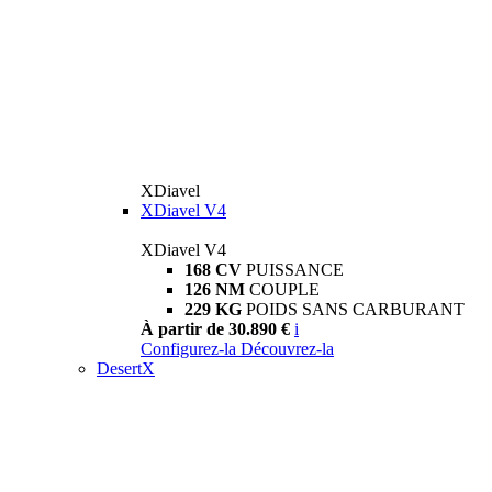
XDiavel
XDiavel V4
XDiavel V4
168 CV
PUISSANCE
126 NM
COUPLE
229 KG
POIDS SANS CARBURANT
À partir de 30.890 €
i
Configurez-la
Découvrez-la
DesertX