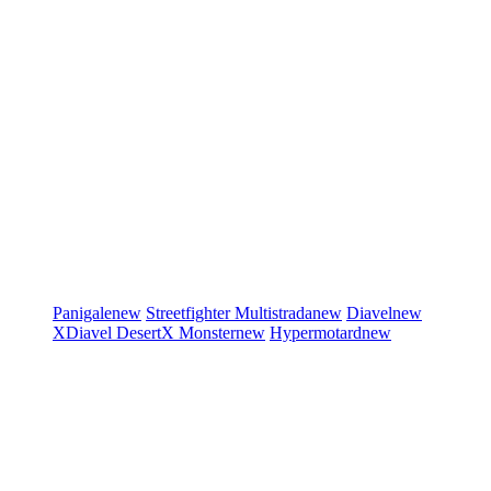
Panigale
new
Streetfighter
Multistrada
new
Diavel
new
XDiavel
DesertX
Monster
new
Hypermotard
new