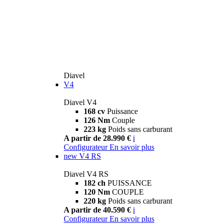
Diavel
V4
Diavel V4
168 cv
Puissance
126 Nm
Couple
223 kg
Poids sans carburant
A partir de 28.990 €
i
Configurateur
En savoir plus
new
V4 RS
Diavel V4 RS
182 ch
PUISSANCE
120 Nm
COUPLE
220 kg
Poids sans carburant
A partir de 40.590 €
i
Configurateur
En savoir plus