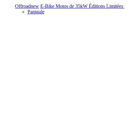
Offroad
new
E-Bike
Motos de 35kW
Éditions Limitées
Panigale