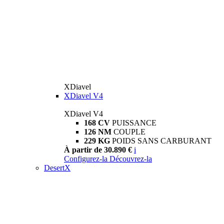
XDiavel
XDiavel V4
XDiavel V4
168 CV
PUISSANCE
126 NM
COUPLE
229 KG
POIDS SANS CARBURANT
À partir de 30.890 €
i
Configurez-la
Découvrez-la
DesertX