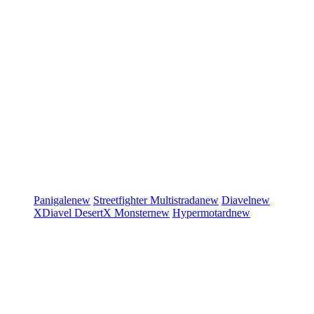
Panigale
new
Streetfighter
Multistrada
new
Diavel
new
XDiavel
DesertX
Monster
new
Hypermotard
new