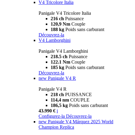
V4 Tricolore Italia
Panigale V4 Tricolore Italia
216 ch
Puissance
120,9 Nm
Couple
188 kg
Poids sans carburant
Découvrez-la
V4 Lamborghini
Panigale V4 Lamborghini
218.5 ch
Puissance
122.1 Nm
Couple
185 kg
Poids sans carburant
Découvrez-la
new
Panigale V4 R
Panigale V4 R
218 ch
PUISSANCE
114,4 nm
COUPLE
186,5 kg
Poids sans carburant
43.990 €
i
Configurez-la
Découvrez-la
new
Panigale V4 Márquez 2025 World
Champion Replica