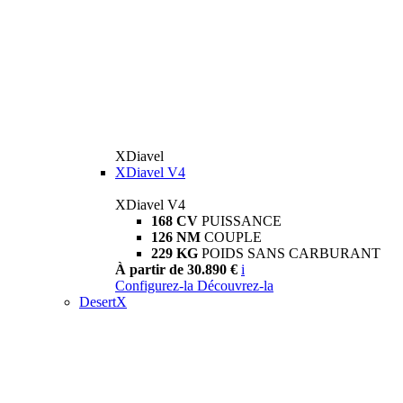
XDiavel
XDiavel V4
XDiavel V4
168 CV
PUISSANCE
126 NM
COUPLE
229 KG
POIDS SANS CARBURANT
À partir de 30.890 €
i
Configurez-la
Découvrez-la
DesertX