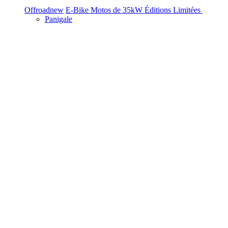
Offroad
new
E-Bike
Motos de 35kW
Éditions Limitées
Panigale