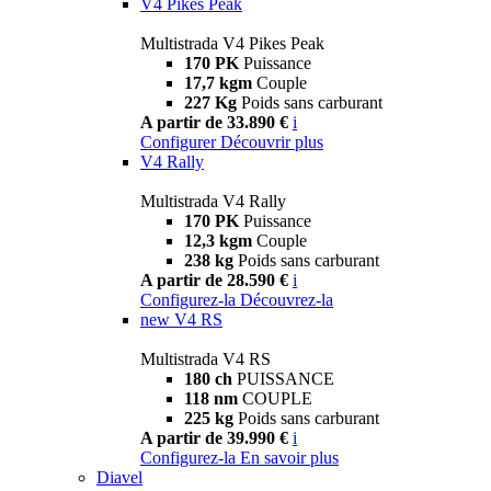
V4 Pikes Peak
Multistrada V4 Pikes Peak
170 PK
Puissance
17,7 kgm
Couple
227 Kg
Poids sans carburant
A partir de 33.890 €
i
Configurer
Découvrir plus
V4 Rally
Multistrada V4 Rally
170 PK
Puissance
12,3 kgm
Couple
238 kg
Poids sans carburant
A partir de 28.590 €
i
Configurez-la
Découvrez-la
new
V4 RS
Multistrada V4 RS
180 ch
PUISSANCE
118 nm
COUPLE
225 kg
Poids sans carburant
A partir de 39.990 €
i
Configurez-la
En savoir plus
Diavel