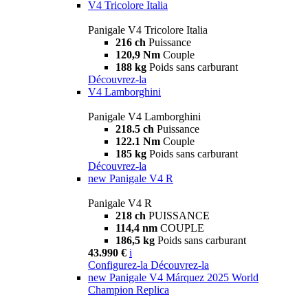
V4 Tricolore Italia
Panigale V4 Tricolore Italia
216 ch
Puissance
120,9 Nm
Couple
188 kg
Poids sans carburant
Découvrez-la
V4 Lamborghini
Panigale V4 Lamborghini
218.5 ch
Puissance
122.1 Nm
Couple
185 kg
Poids sans carburant
Découvrez-la
new
Panigale V4 R
Panigale V4 R
218 ch
PUISSANCE
114,4 nm
COUPLE
186,5 kg
Poids sans carburant
43.990 €
i
Configurez-la
Découvrez-la
new
Panigale V4 Márquez 2025 World
Champion Replica