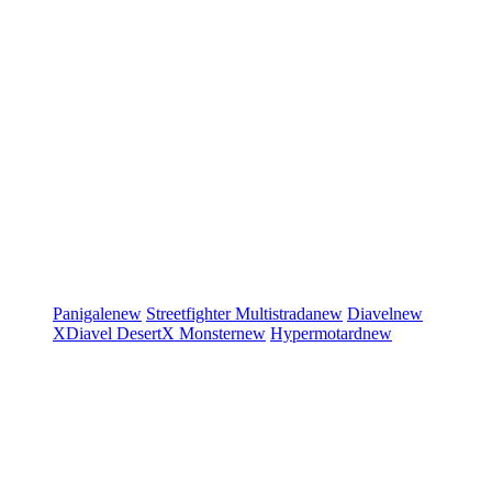
Panigale
new
Streetfighter
Multistrada
new
Diavel
new
XDiavel
DesertX
Monster
new
Hypermotard
new