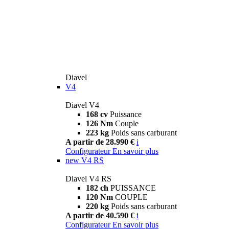
Diavel
V4
Diavel V4
168 cv
Puissance
126 Nm
Couple
223 kg
Poids sans carburant
A partir de 28.990 €
i
Configurateur
En savoir plus
new
V4 RS
Diavel V4 RS
182 ch
PUISSANCE
120 Nm
COUPLE
220 kg
Poids sans carburant
A partir de 40.590 €
i
Configurateur
En savoir plus