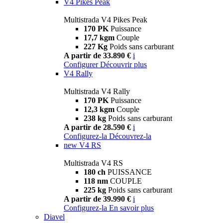
V4 Pikes Peak
Multistrada V4 Pikes Peak
170 PK
Puissance
17,7 kgm
Couple
227 Kg
Poids sans carburant
A partir de 33.890 €
i
Configurer
Découvrir plus
V4 Rally
Multistrada V4 Rally
170 PK
Puissance
12,3 kgm
Couple
238 kg
Poids sans carburant
A partir de 28.590 €
i
Configurez-la
Découvrez-la
new
V4 RS
Multistrada V4 RS
180 ch
PUISSANCE
118 nm
COUPLE
225 kg
Poids sans carburant
A partir de 39.990 €
i
Configurez-la
En savoir plus
Diavel