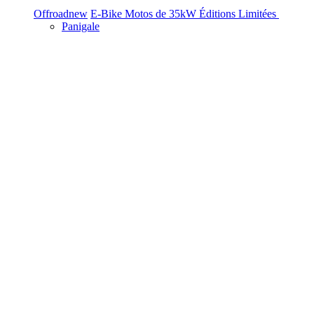
Offroad
new
E-Bike
Motos de 35kW
Éditions Limitées
Panigale