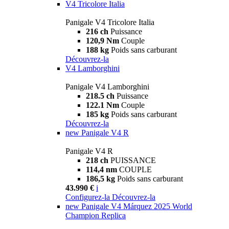
V4 Tricolore Italia
Panigale V4 Tricolore Italia
216 ch
Puissance
120,9 Nm
Couple
188 kg
Poids sans carburant
Découvrez-la
V4 Lamborghini
Panigale V4 Lamborghini
218.5 ch
Puissance
122.1 Nm
Couple
185 kg
Poids sans carburant
Découvrez-la
new
Panigale V4 R
Panigale V4 R
218 ch
PUISSANCE
114,4 nm
COUPLE
186,5 kg
Poids sans carburant
43.990 €
i
Configurez-la
Découvrez-la
new
Panigale V4 Márquez 2025 World
Champion Replica