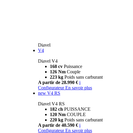
Diavel
V4
Diavel V4
168 cv
Puissance
126 Nm
Couple
223 kg
Poids sans carburant
A partir de 28.990 €
i
Configurateur
En savoir plus
new
V4 RS
Diavel V4 RS
182 ch
PUISSANCE
120 Nm
COUPLE
220 kg
Poids sans carburant
A partir de 40.590 €
i
Configurateur
En savoir plus