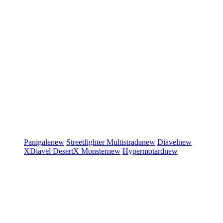
Panigale
new
Streetfighter
Multistrada
new
Diavel
new
XDiavel
DesertX
Monster
new
Hypermotard
new