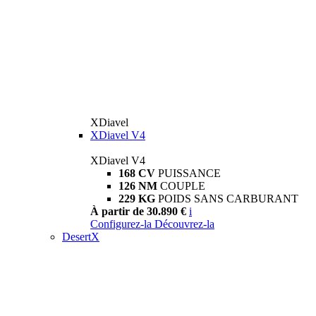
XDiavel
XDiavel V4
XDiavel V4
168 CV
PUISSANCE
126 NM
COUPLE
229 KG
POIDS SANS CARBURANT
À partir de 30.890 €
i
Configurez-la
Découvrez-la
DesertX