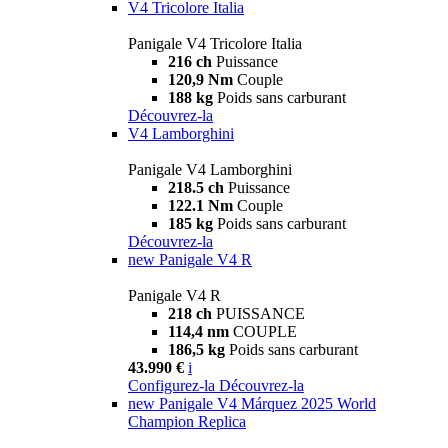
V4 Tricolore Italia
Panigale V4 Tricolore Italia
216 ch
Puissance
120,9 Nm
Couple
188 kg
Poids sans carburant
Découvrez-la
V4 Lamborghini
Panigale V4 Lamborghini
218.5 ch
Puissance
122.1 Nm
Couple
185 kg
Poids sans carburant
Découvrez-la
new
Panigale V4 R
Panigale V4 R
218 ch
PUISSANCE
114,4 nm
COUPLE
186,5 kg
Poids sans carburant
43.990 €
i
Configurez-la
Découvrez-la
new
Panigale V4 Márquez 2025 World
Champion Replica