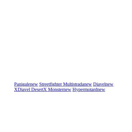
Panigale
new
Streetfighter
Multistrada
new
Diavel
new
XDiavel
DesertX
Monster
new
Hypermotard
new