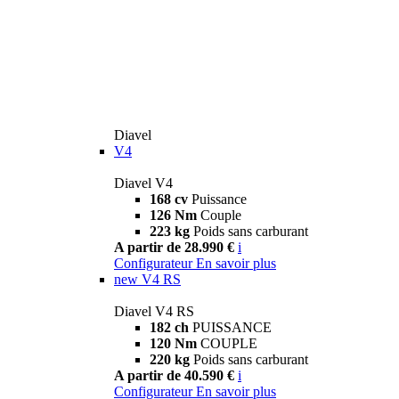
Diavel
V4
Diavel V4
168 cv
Puissance
126 Nm
Couple
223 kg
Poids sans carburant
A partir de 28.990 €
i
Configurateur
En savoir plus
new
V4 RS
Diavel V4 RS
182 ch
PUISSANCE
120 Nm
COUPLE
220 kg
Poids sans carburant
A partir de 40.590 €
i
Configurateur
En savoir plus