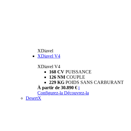
XDiavel
XDiavel V4
XDiavel V4
168 CV
PUISSANCE
126 NM
COUPLE
229 KG
POIDS SANS CARBURANT
À partir de 30.890 €
i
Configurez-la
Découvrez-la
DesertX