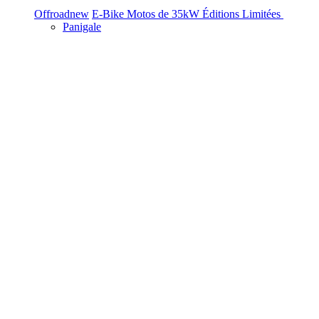
Offroad
new
E-Bike
Motos de 35kW
Éditions Limitées
Panigale