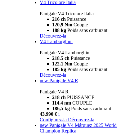
V4 Tricolore Italia
Panigale V4 Tricolore Italia
216 ch
Puissance
120,9 Nm
Couple
188 kg
Poids sans carburant
Découvrez-la
V4 Lamborghini
Panigale V4 Lamborghini
218.5 ch
Puissance
122.1 Nm
Couple
185 kg
Poids sans carburant
Découvrez-la
new
Panigale V4 R
Panigale V4 R
218 ch
PUISSANCE
114,4 nm
COUPLE
186,5 kg
Poids sans carburant
43.990 €
i
Configurez-la
Découvrez-la
new
Panigale V4 Márquez 2025 World
Champion Replica